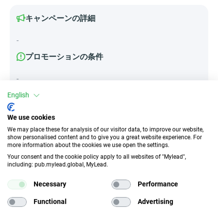
キャンペーンの詳細
-
プロモーションの条件
-
English
We use cookies
属性
We may place these for analysis of our visitor data, to improve our website,
show personalised content and to give you a great website experience. For
デバイス
more information about the cookies we use open the settings.
モバイルデバイス
タブレット
Your consent and the cookie policy apply to all websites of "Mylead",
including: pub.mylead.global, MyLead.
トラフィックの種類
EPC
Necessary
Performance
インセンティブ
n/d
Functional
Advertising
CR
ディープリンク