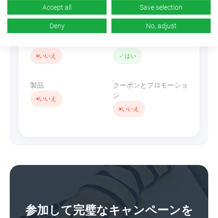
Accept all
Save selection
n/d
×
いいえ
Deny
No, adjust
バナー
リンクを隠す
×
いいえ
✓
はい
製品
クーポンとプロモーショ
ン
×
いいえ
×
いいえ
参加して完璧なキャンペーンを