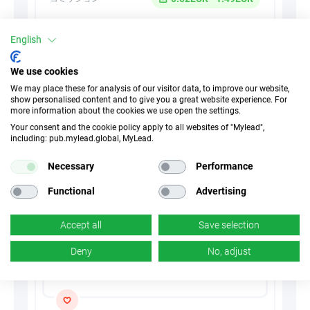
CPA
タイプ
English
30 日
クッキー
We use cookies
We may place these for analysis of our visitor data, to improve our website,
n/d
コンバージョン
show personalised content and to give you a great website experience. For
more information about the cookies we use open the settings.
Your consent and the cookie policy apply to all websites of "Mylead",
including: pub.mylead.global, MyLead.
Summarize with AI
Necessary
Performance
Functional
Advertising
Accept all
Save selection
Deny
No, adjust