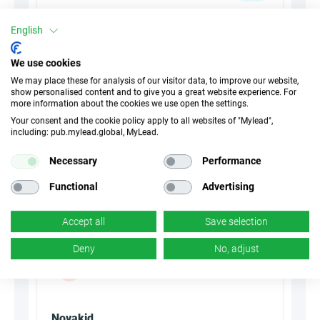
30 Дни
Cookies
English
n/d
Конверсия
We use cookies
We may place these for analysis of our visitor data, to improve our website,
show personalised content and to give you a great website experience. For
more information about the cookies we use open the settings.
Summarize with AI
Your consent and the cookie policy apply to all websites of "Mylead",
including: pub.mylead.global, MyLead.
Necessary
Performance
Functional
Advertising
Accept all
Save selection
Deny
No, adjust
Novakid