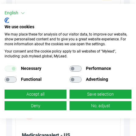
30 Дни
Cookies
English
n/d
Конверсия
We use cookies
We may place these for analysis of our visitor data, to improve our website,
show personalised content and to give you a great website experience. For
more information about the cookies we use open the settings.
Summarize with AI
Your consent and the cookie policy apply to all websites of "Mylead",
including: pub.mylead.global, MyLead.
Necessary
Performance
Functional
Advertising
Accept all
Save selection
Deny
No, adjust
Medicalcarealert - US