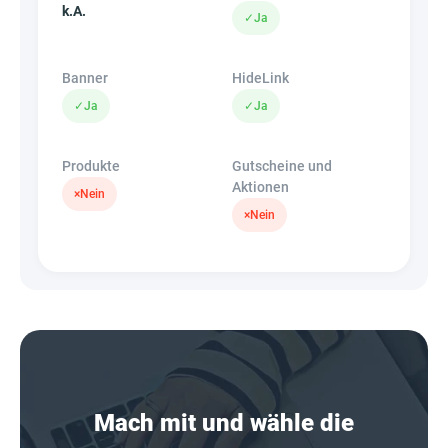
k.A.
✓
Ja
Banner
HideLink
✓
Ja
✓
Ja
Produkte
Gutscheine und
Aktionen
×
Nein
×
Nein
Mach mit und wähle die