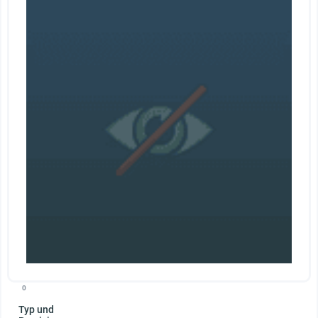
0
Typ und