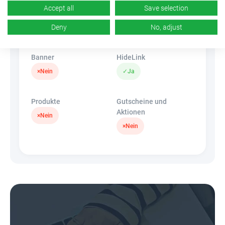
Accept all
Save selection
CR
Deeplink
k.A.
Deny
No, adjust
×
Nein
Banner
HideLink
×
Nein
✓
Ja
Produkte
Gutscheine und
Aktionen
×
Nein
×
Nein