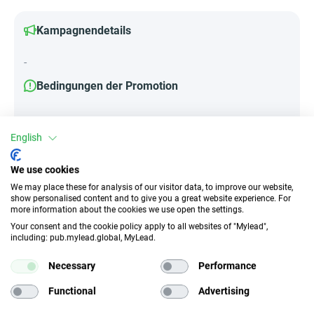
Kampagnendetails
-
Bedingungen der Promotion
-
English
We use cookies
Attribute
We may place these for analysis of our visitor data, to improve our website,
show personalised content and to give you a great website experience. For
||Geräte||
more information about the cookies we use open the settings.
Mobile Geräte
Your consent and the cookie policy apply to all websites of "Mylead",
including: pub.mylead.global, MyLead.
Traffic-Typ
EPC
Necessary
Performance
Unerlaubter
k.A.
Functional
Advertising
Incentivierter Traffic