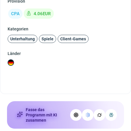
Provision
CPA
4.06EUR
Kategorien
Unterhaltung
Spiele
Client-Games
Länder
Fasse das
Programm mit KI
zusammen