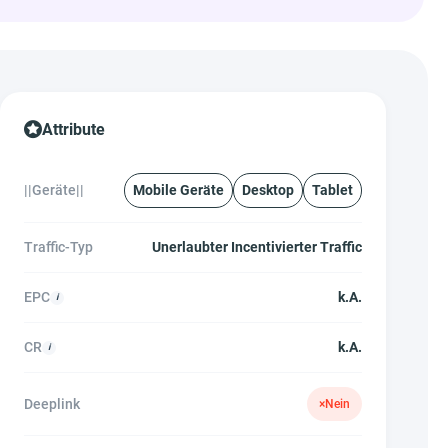
Attribute
||Geräte||
Mobile Geräte
Desktop
Tablet
Traffic-Typ
Unerlaubter Incentivierter Traffic
EPC
k.A.
CR
k.A.
Deeplink
×
Nein