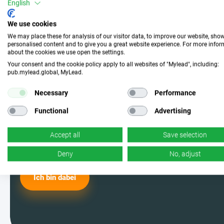
Mach mit und wähle die
English
perfekte Kampagne
We use cookies
We may place these for analysis of our visitor data, to improve our website, sho
personalised content and to give you a great website experience. For more info
about the cookies we use open the settings.
Werde einer der MyLead-Nutzer und
Your consent and the cookie policy apply to all websites of "Mylead", including:
pub.mylead.global, MyLead.
wähle aus den effektivsten
Kampagnen. Ja, du hast richtig
Necessary
Performance
gelesen – wir haben jede Menge
Functional
Advertising
davon.
Accept all
Save selection
Deny
No, adjust
Ich bin dabei