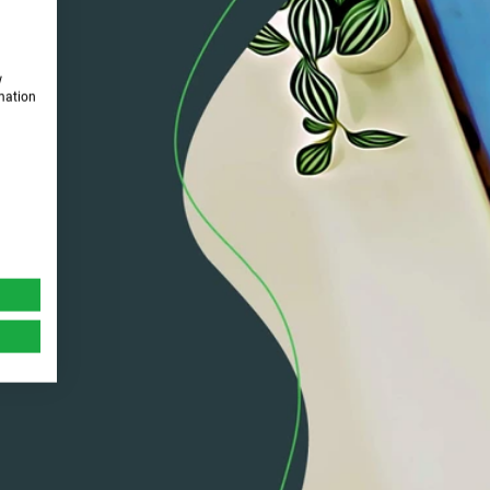
w
rmation