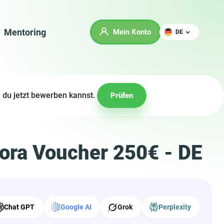
Mentoring
Mein Konto
DE
 du jetzt bewerben kannst.
Prüfen
ora Voucher 250€ - DE
Chat GPT
Google AI
Grok
Perplexity