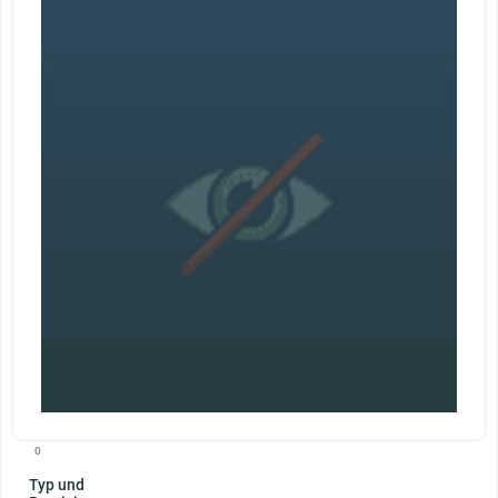
0
Typ und