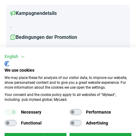
Kampagnendetails
-
Bedingungen der Promotion
-
English
We use cookies
Attribute
We may place these for analysis of our visitor data, to improve our website,
show personalised content and to give you a great website experience. For
||Geräte||
more information about the cookies we use open the settings.
Your consent and the cookie policy apply to all websites of "Mylead",
Mobile Geräte
including: pub.mylead.global, MyLead.
Necessary
Performance
Traffic-Typ
EPC
Incentivierter Traffic
k.A.
Functional
Advertising