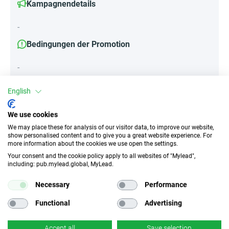
Kampagnendetails
-
Bedingungen der Promotion
-
English
Attribute
We use cookies
We may place these for analysis of our visitor data, to improve our website,
||Geräte||
show personalised content and to give you a great website experience. For
Mobile Geräte
Desktop
Tablet
more information about the cookies we use open the settings.
Your consent and the cookie policy apply to all websites of "Mylead",
including: pub.mylead.global, MyLead.
Traffic-Typ
EPC
Necessary
Performance
Unerlaubter
k.A.
Incentivierter Traffic
Functional
Advertising
CR
Deeplink
Accept all
Save selection