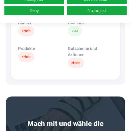
k.A.
×
Nein
Deny
No, adjust
Banner
HideLink
×
Nein
✓
Ja
Produkte
Gutscheine und
Aktionen
×
Nein
×
Nein
Mach mit und wähle die