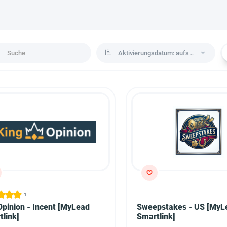
Aktivierungsdatum: aufsteigend
1
Opinion - Incent [MyLead
Sweepstakes - US [MyL
link]
Smartlink]