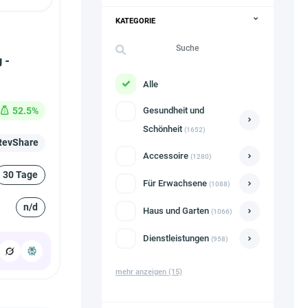
KATEGORIE
 -
Alle
52.5%
Gesundheit und
Schönheit
(1652)
RevShare
Accessoire
(1280)
30 Tage
Für Erwachsene
(1088)
n/d
Haus und Garten
(1066)
Dienstleistungen
(958)
mehr anzeigen
(15)