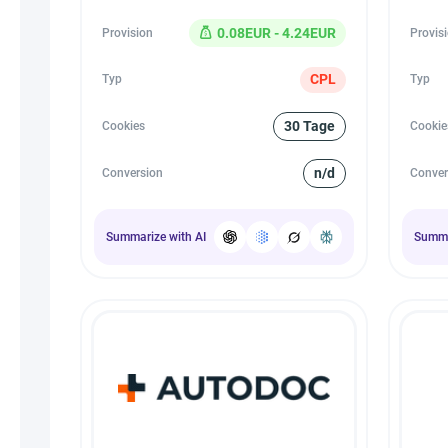
0.08EUR - 4.24EUR
Provision
Provis
CPL
Typ
Typ
30 Tage
Cookies
Cookie
n/d
Conversion
Conver
Summarize with AI
Summa