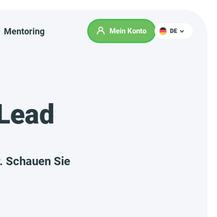
Mentoring
Mein Konto
DE
yLead
. Schauen Sie