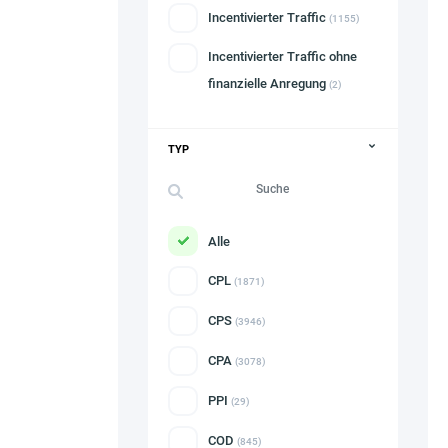
Incentivierter Traffic
(1155)
Incentivierter Traffic ohne
finanzielle Anregung
(2)
TYP
Alle
CPL
(1871)
CPS
(3946)
CPA
(3078)
PPI
(29)
COD
(845)