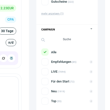
Gutscheine
(222)
 2.23EUR
mehr anzeigen
(1)
CPA
CAMPAIGN
30 Tage
n/d
Alle
Empfehlungen
(85)
LIVE
(7094)
Für den Start
(72)
Neu
(1919)
Top
(55)