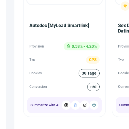
Autodoc [MyLead Smartlink]
Sex D
Datin
0.53% - 4.20%
Provision
Provis
CPS
Typ
Typ
30 Tage
Cookies
Cookie
n/d
Conversion
Conver
Summarize with AI
Summa