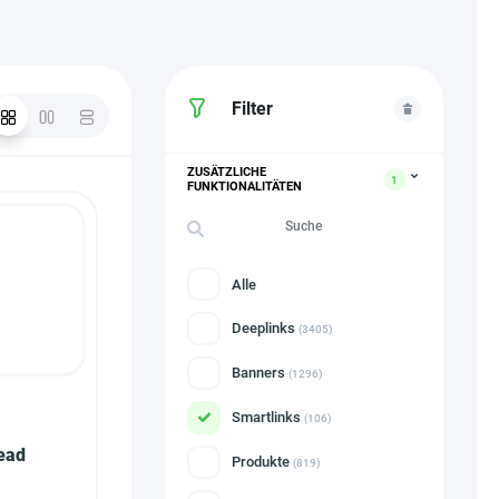
Filter
ZUSÄTZLICHE
1
FUNKTIONALITÄTEN
Alle
Deeplinks
(3405)
Banners
(1296)
Smartlinks
(106)
ead
Produkte
(819)