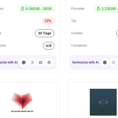
0.26EUR - 3EUR
2.23EUR -
ion
Provision
CPL
Typ
30 Tage
s
Cookies
n/d
sion
Conversion
rize with AI
Summarize with AI