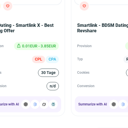
ating - Smartlink X - Best
Smartlink - BDSM Dating
g Offer
Revshare
0.01EUR - 3.85EUR
ion
Provision
CPL
CPA
Typ
30 Tage
s
Cookies
n/d
sion
Conversion
rize with AI
Summarize with AI