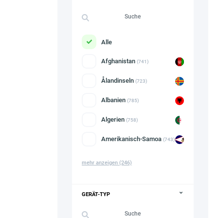
Alle
Afghanistan
(741)
Ålandinseln
(723)
Albanien
(785)
Algerien
(758)
Amerikanisch-Samoa
(743)
mehr anzeigen
(246)
GERÄT-TYP