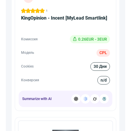
1
KingOpinion - Incent [MyLead Smartlink]
0.26EUR - 3EUR
Комиссия
CPL
Модель
30 Дни
Cookies
n/d
Конверсия
Summarize with AI