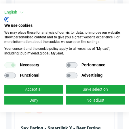
30 Дни
Cookies
English
n/d
Конверсия
We use cookies
We may place these for analysis of our visitor data, to improve our website,
show personalised content and to give you a great website experience. For
more information about the cookies we use open the settings.
Summarize with AI
Your consent and the cookie policy apply to all websites of "Mylead",
including: pub.mylead.global, MyLead.
Necessary
Performance
Functional
Advertising
Accept all
Save selection
Deny
No, adjust
Sex Dating - Smartlink X - Best Dating