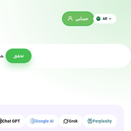
حسابي
AR
هذه الحملة لم تعد نشطة، ولكن لدينا 49 حملة نشطة في هذه الفئة يمكنك الترويج لها الآن.
تحقق
Chat GPT
Google AI
Grok
Perplexity