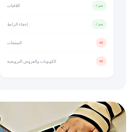
اللافتات
نعم
✓
إخفاء الرابط
نعم
✓
المنتجات
لا
×
الكوبونات والعروض الترويجية
لا
×