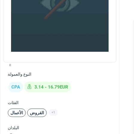
0
النوع والعمولة
CPA
3.14 - 16.79EUR
الفئات
+1
القروض
الأعمال
البلدان