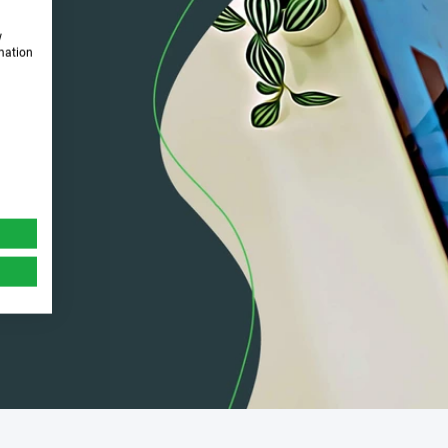
w
rmation