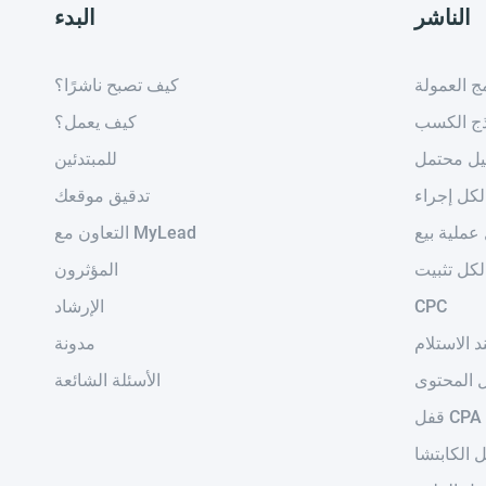
الناشر
البدء
مج العمولة
كيف تصبح ناشرًا؟
ذج الكسب
كيف يعمل؟
يل محتمل
للمبتدئين
لكل إجراء
تدقيق موقعك
عملية بيع
التعاون مع MyLead
لكل تثبيت
المؤثرون
CPC
الإرشاد
د الاستلام
مدونة
 المحتوى
الأسئلة الشائعة
قفل CPA
 الكابتشا