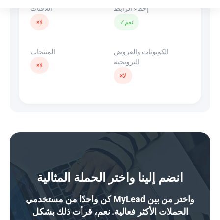
إخفاء الرابط
اللافتات
نعم
✓
لا
×
الكوبونات والعروض
المنتجات
الترويجية
لا
×
لا
×
انضم إلينا واختر الحملة المثالية
كن واحدًا من مستخدمي MyLead واختر من بين
الحملات الأكثر فعالية. نعم، قرأت ذلك بشكل