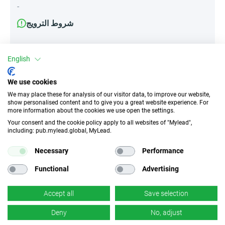
-
شروط الترويج
-
English
We use cookies
السمات
We may place these for analysis of our visitor data, to improve our website,
show personalised content and to give you a great website experience. For
الأجهزة
more information about the cookies we use open the settings.
جهاز لوحي
الأجهزة المحمولة
Your consent and the cookie policy apply to all websites of "Mylead",
including: pub.mylead.global, MyLead.
Necessary
Performance
الأرباح لكل نقرة
نوع الحركة
لا توجد بيانات
بدون تحفيز
Functional
Advertising
رابط عميق
معدل التحويل
Accept all
Save selection
لا توجد بيانات
لا
×
Deny
No, adjust