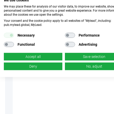
We use cookies
z 8
We may place these for analysis of our visitor data, to improve our website, sho
personalised content and to give you a great website experience. For more info
about the cookies we use open the settings.
Your consent and the cookie policy apply to all websites of "Mylead", including:
pub.mylead.global, MyLead.
Necessary
Performance
Functional
Advertising
Accept all
Save selection
Deny
No, adjust