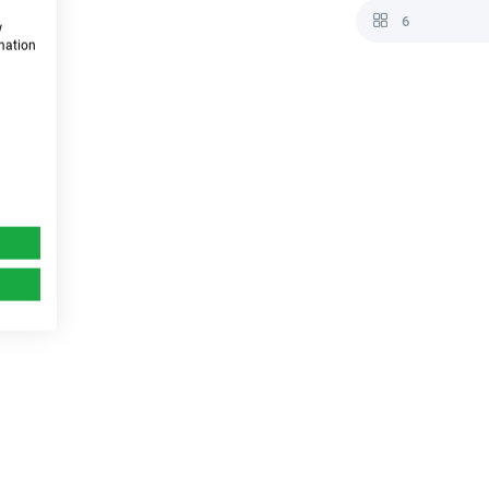
6
w
rmation