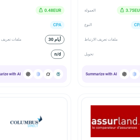
0.48EUR
3.75EU
العمولة
CPA
CP
النوع
30 أيام
ملفات تعريف الارتباط
ملفات تعريف ا
n/d
تحويل
rize with AI
Summarize with AI