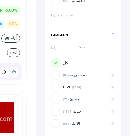
القسائم
(222)
R | 6.00%
عرض المزيد
(1)
A
CPS
CAMPAIGN
30 أيام
n/d
الكل
موصى به
(85)
LIVE
(7094)
مبتدئ
(72)
جديد
(1919)
الأعلى
(55)