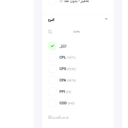
تحفيز - بدون نقد
(2)
النوع
الكل
CPL
(1871)
CPS
(3946)
CPA
(3078)
PPI
(29)
COD
(845)
عرض المزيد
(2)