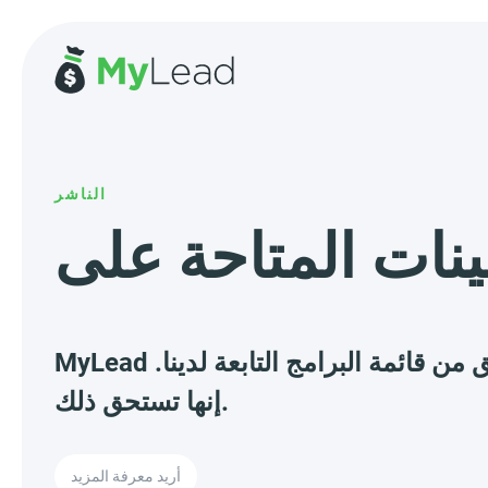
الناشر
MyLead لديها حتى 10531 عروض تنتظرك، وعددها ينمو كل يوم. تحقق من قائمة البرامج التابعة لدينا.
إنها تستحق ذلك.
أريد معرفة المزيد