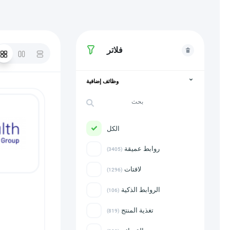
فلاتر
وظائف إضافية
الكل
روابط عميقة
(3405)
لافتات
(1296)
الروابط الذكية
(106)
تغذية المنتج
(819)