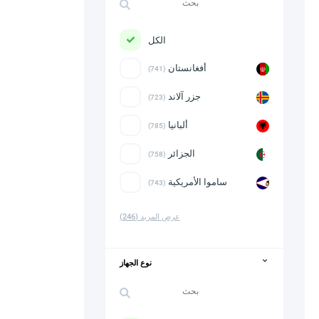
الكل
أفغانستان
(741)
جزر آلاند
(723)
ألبانيا
(785)
الجزائر
(758)
ساموا الأمريكية
(743)
عرض المزيد
(246)
نوع الجهاز