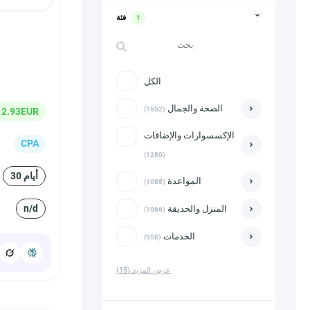
فئة
1
الكل
الصحة والجمال
(1652)
2.93EUR
الإكسسوارات والإضافات
CPA
(1280)
30 أيام
المواعدة
(1088)
n/d
المنزل والحديقة
(1066)
الخدمات
(958)
عرض المزيد
(15)