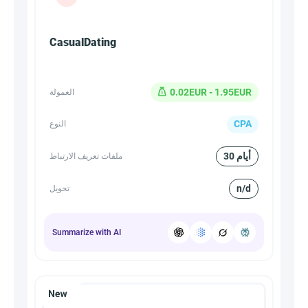
CasualDating
0.02EUR - 1.95EUR
العمولة
CPA
النوع
30 أيام
ملفات تعريف الارتباط
n/d
تحويل
Summarize with AI