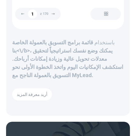
z 170
باستخدام
قائمة برامج التسويق بالعمولة الخاصة
بنا<\/b>، يمكنك وضع نفسك استراتيجياً لتحقيق
معدلات تحويل عالية وزيادة إمكانات أرباحك.
استكشف الإمكانيات اليوم واتخذ الخطوة الأولى نحو
التسويق بالعمولة الناجح مع MyLead.
أريد معرفة المزيد