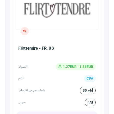
Flirttendre - FR, US
1.27EUR - 1.81EUR
العمولة
CPA
النوع
30 أيام
ملفات تعريف الارتباط
n/d
تحويل