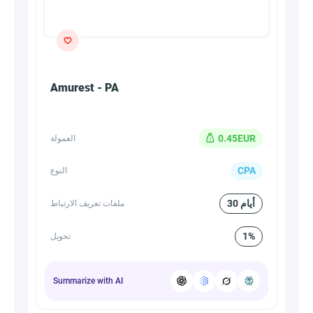
Amurest - PA
0.45EUR
العمولة
CPA
النوع
30 أيام
ملفات تعريف الارتباط
1%
تحويل
Summarize with AI