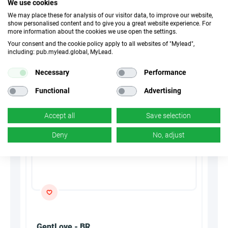
We use cookies
We may place these for analysis of our visitor data, to improve our website,
30 أيام
ملفات تعريف الارتباط
show personalised content and to give you a great website experience. For
more information about the cookies we use open the settings.
n/d
تحويل
Your consent and the cookie policy apply to all websites of "Mylead",
including: pub.mylead.global, MyLead.
Necessary
Performance
Summarize with AI
Functional
Advertising
Accept all
Save selection
Deny
No, adjust
GentLove - BR