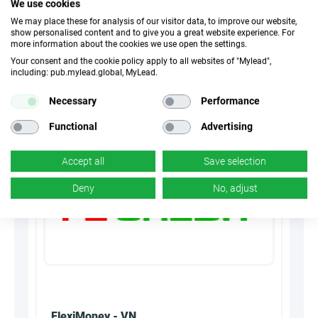
We use cookies
We may place these for analysis of our visitor data, to improve our website,
30 أيام
ملفات تعريف الارتباط
show personalised content and to give you a great website experience. For
more information about the cookies we use open the settings.
n/d
تحويل
Your consent and the cookie policy apply to all websites of "Mylead",
including: pub.mylead.global, MyLead.
Necessary
Performance
Summarize with AI
Functional
Advertising
Accept all
Save selection
Deny
No, adjust
FlexiMoney - VN