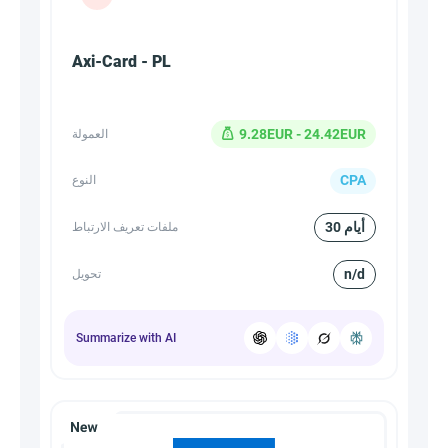
Axi-Card - PL
9.28EUR - 24.42EUR
العمولة
CPA
النوع
30 أيام
ملفات تعريف الارتباط
n/d
تحويل
Summarize with AI