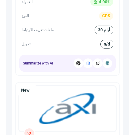
4.90%
العمولة
CPS
النوع
30 أيام
ملفات تعريف الارتباط
n/d
تحويل
Summarize with AI