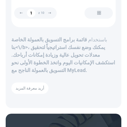
z 10
باستخدام
قائمة برامج التسويق بالعمولة الخاصة
بنا<\/b>، يمكنك وضع نفسك استراتيجياً لتحقيق
معدلات تحويل عالية وزيادة إمكانات أرباحك.
استكشف الإمكانيات اليوم واتخذ الخطوة الأولى نحو
التسويق بالعمولة الناجح مع MyLead.
أريد معرفة المزيد