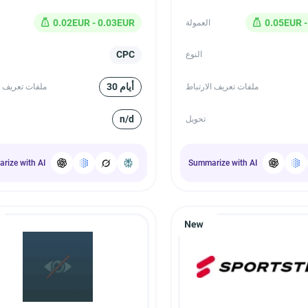
0.02EUR - 0.03EUR
0.05EUR -
العمولة
CPC
النوع
30 أيام
ملفات تعريف الارتباط
ملفات تعريف ا
n/d
تحويل
rize with AI
Summarize with AI