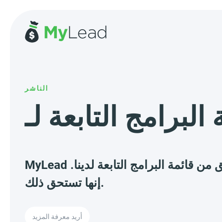
الناشر
MyLead لديها حتى 10532 عروض تنتظرك، وعددها ينمو كل يوم. تحقق من قائمة البرامج التابعة لدينا.
إنها تستحق ذلك.
أريد معرفة المزيد