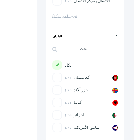
الاتصال بمركز الاتصال
(773)
عرض المزيد
(16)
البلدان
الكل
أفغانستان
(741)
جزر آلاند
(723)
ألبانيا
(785)
الجزائر
(758)
ساموا الأمريكية
(743)