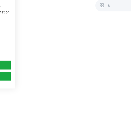
6
w
rmation