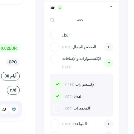
فئة
2
الكل
الصحة والجمال
(1652)
0.02EUR
الإكسسوارات والإضافات
CPC
(1280)
30 أيام
الإكسسوارات
(1136)
n/d
الهدايا
(270)
المجوهرات
(250)
المواعدة
(1088)