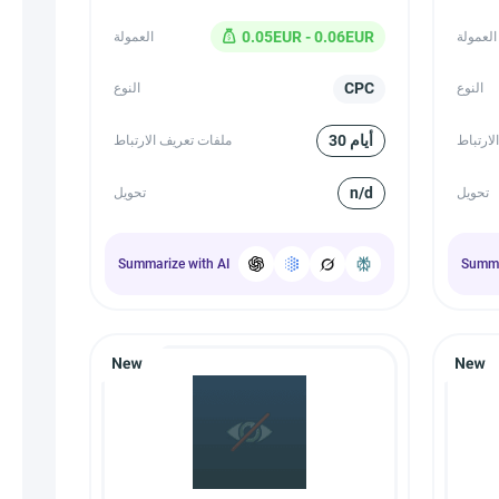
0.05EUR - 0.06EUR
العمولة
العمولة
CPC
النوع
النوع
30 أيام
لارتباط
ملفات تعريف الارتباط
n/d
تحويل
تحويل
Summarize with AI
Summa