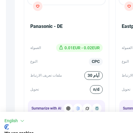
Panasonic - DE
East
0.01EUR - 0.02EUR
العمولة
العمولة
CPC
النوع
النوع
30 أيام
لارتباط
ملفات تعريف الارتباط
n/d
تحويل
تحويل
Summarize with AI
Summa
English