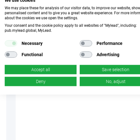
We use cookies
z 205
We may place these for analysis of our visitor data, to improve our website, sho
personalised content and to give you a great website experience. For more info
about the cookies we use open the settings.
Your consent and the cookie policy apply to all websites of "Mylead", including:
pub.mylead.global, MyLead.
Necessary
Performance
Functional
Advertising
Accept all
Save selection
Deny
No, adjust