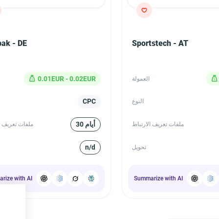
pak - DE
Sportstech - AT
0.01EUR - 0.02EUR
العمولة
CPC
النوع
30 أيام
ملفات تعريف الارتباط
ملفات تعريف ا
n/d
تحويل
rize with AI
Summarize with AI