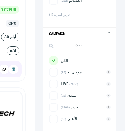
القسائم
(222)
 0.07EUR
عرض المزيد
(1)
CPC
CAMPAIGN
30 أيام
n/d
الكل
موصى به
(85)
LIVE
(7096)
مبتدئ
(72)
جديد
(1960)
الأعلى
(55)