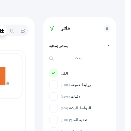
فلاتر
وظائف إضافية
الكل
روابط عميقة
(3405)
لافتات
(1296)
الروابط الذكية
(106)
تغذية المنتج
(818)