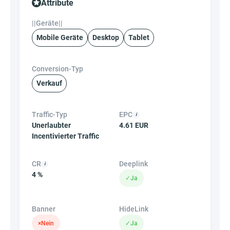
Attribute
||Geräte||
Mobile Geräte
Desktop
Tablet
Conversion-Typ
Verkauf
Traffic-Typ
EPC
Unerlaubter
4.61 EUR
Incentivierter Traffic
CR
Deeplink
4 %
✓
Ja
Banner
HideLink
×
Nein
✓
Ja