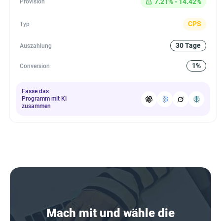
7.21% - 14.42%
Provision
CPS
Typ
30 Tage
Auszahlung
1%
Conversion
Fasse das
Programm mit KI
zusammen
Mach mit und wähle die