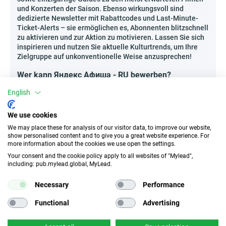
und Konzerten der Saison. Ebenso wirkungsvoll sind
dedizierte Newsletter mit Rabattcodes und Last-Minute-
Ticket-Alerts – sie ermöglichen es, Abonnenten blitzschnell
zu aktivieren und zur Aktion zu motivieren. Lassen Sie sich
inspirieren und nutzen Sie aktuelle Kulturtrends, um Ihre
Zielgruppe auf unkonventionelle Weise anzusprechen!
Wer kann Яндекс Афиша - RU bewerben?
Das Partnerprogramm Яндекс Афиша - RU wurde für
English
Personen entwickelt, die Kultur- und Entertainment-
Liebhaber sowohl online als auch offline erreichen
We use cookies
möchten. Profitieren können unter anderem:
We may place these for analysis of our visitor data, to improve our website,
Redakteure von Kulturportalen und Stadtführern,
show personalised content and to give you a great website experience. For
Veranstalter thematischer Podcasts über Kino,
more information about the cookies we use open the settings.
Theater und Musik,
Your consent and the cookie policy apply to all websites of "Mylead",
including: pub.mylead.global, MyLead.
Ersteller von eigenen Newslettern aus dem
Lifestyle-Bereich,
Necessary
Performance
Spezialisten, die Nischen-Communities von Kunst-,
Film- und Live-Event-Fans betreuen.
Functional
Advertising
Denken Sie an verantwortungsbewusste Promotion und
halten Sie sich stets an Transparenz sowie gute Affiliate-