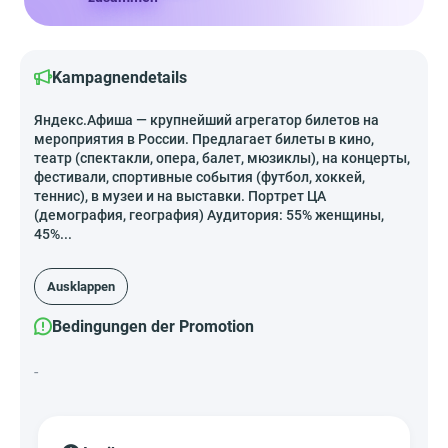
Kampagnendetails
Яндекс.Афиша — крупнейший агрегатор билетов на
мероприятия в России. Предлагает билеты в кино,
театр (спектакли, опера, балет, мюзиклы), на концерты,
фестивали, спортивные события (футбол, хоккей,
теннис), в музеи и на выставки. Портрет ЦА
(демография, география) Аудитория: 55% женщины,
45%...
Ausklappen
Bedingungen der Promotion
-