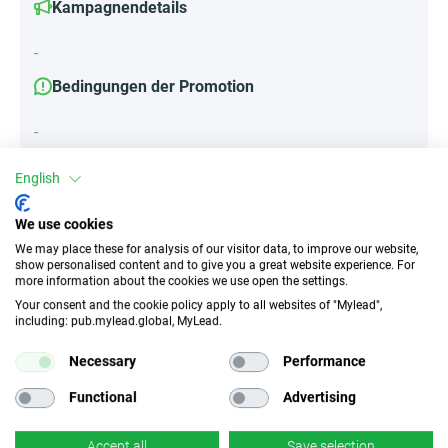
Kampagnendetails
-
Bedingungen der Promotion
-
English
Attribute
We use cookies
We may place these for analysis of our visitor data, to improve our website,
||Geräte||
show personalised content and to give you a great website experience. For
Mobile Geräte
Desktop
Tablet
more information about the cookies we use open the settings.
Your consent and the cookie policy apply to all websites of "Mylead",
including: pub.mylead.global, MyLead.
Traffic-Typ
EPC
Necessary
Performance
Unerlaubter
k.A.
Incentivierter Traffic
Functional
Advertising
CR
Deeplink
Accept all
Save selection