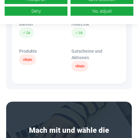
k.A.
✓
Ja
Deny
No, adjust
Banner
HideLink
✓
Ja
✓
Ja
Produkte
Gutscheine und
Aktionen
×
Nein
×
Nein
Mach mit und wähle die