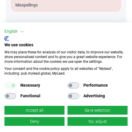
Misspellings
English
Attribute
We use cookies
||Geräte||
We may place these for analysis of our visitor data, to improve our website,
Mobile Geräte
Desktop
Tablet
show personalised content and to give you a great website experience. For
more information about the cookies we use open the settings.
Your consent and the cookie policy apply to all websites of "Mylead",
Conversion-Typ
including: pub.mylead.global, MyLead.
Verkauf
Necessary
Performance
Functional
Advertising
Traffic-Typ
EPC
Unerlaubter
0.61 EUR
Incentivierter Traffic
Accept all
Save selection
Deny
No, adjust
CR
Deeplink
5 %