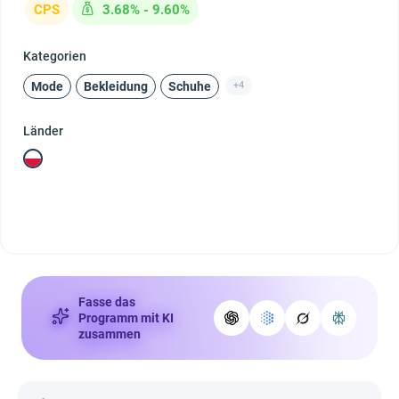
CPS
3.68% - 9.60%
Kategorien
Mode
Bekleidung
Schuhe
+4
Länder
Fasse das
Programm mit KI
zusammen