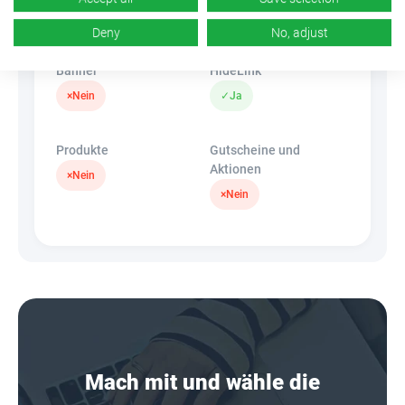
k.A.
×
Nein
Deny
No, adjust
Banner
HideLink
×
Nein
✓
Ja
Produkte
Gutscheine und
Aktionen
×
Nein
×
Nein
Mach mit und wähle die