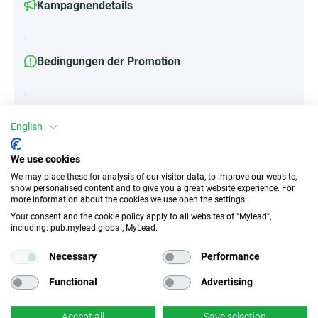
Kampagnendetails
-
Bedingungen der Promotion
-
English
Attribute
We use cookies
We may place these for analysis of our visitor data, to improve our website,
||Geräte||
show personalised content and to give you a great website experience. For
Mobile Geräte
Desktop
Tablet
more information about the cookies we use open the settings.
Your consent and the cookie policy apply to all websites of "Mylead",
including: pub.mylead.global, MyLead.
Traffic-Typ
EPC
Necessary
Performance
Unerlaubter
k.A.
Incentivierter Traffic
Functional
Advertising
CR
Deeplink
Accept all
Save selection