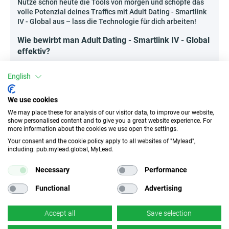
Nutze schon heute die Tools von morgen und schöpfe das
volle Potenzial deines Traffics mit Adult Dating - Smartlink
IV - Global aus – lass die Technologie für dich arbeiten!
Wie bewirbt man Adult Dating - Smartlink IV - Global
effektiv?
Dating-Smartlinks erleben derzeit einen echten Boom – die
Beliebtheit von schnellen Online-Bekanntschaften wächst,
English
und Nutzer suchen nach einfachen und anonymen
Lösungen! Deshalb kann die richtige Präsentation von Adult
We use cookies
Dating - Smartlink IV - Global zu hervorragenden
We may place these for analysis of our visitor data, to improve our website,
Ergebnissen führen.
show personalised content and to give you a great website experience. For
more information about the cookies we use open the settings.
Prelanding-Page mit subtiler CTA
: Erstelle eine
Landingpage, die den Nutzer zum Weiterklicken
Your consent and the cookie policy apply to all websites of "Mylead",
including: pub.mylead.global, MyLead.
animiert, ohne aufdringlich zu wirken – eine
großartige Methode für jede 18+-Nische.
Necessary
Performance
Vergleichende Bewertungen von Dating-Portalen
:
Schreibe Ranking-Artikel über die besten
Functional
Advertising
Möglichkeiten für anonyme Online-Dates und
platziere darin den Smartlink.
Accept all
Save selection
Themenblogs und Mikroseiten
: Fesselnde Artikel,
Dating-Tipps und Hinweise zur Online-Sicherheit