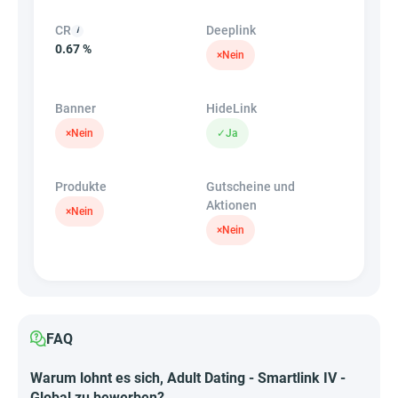
CR
Deeplink
0.67 %
×
Nein
Banner
HideLink
×
Nein
✓
Ja
Produkte
Gutscheine und
Aktionen
×
Nein
×
Nein
FAQ
Warum lohnt es sich, Adult Dating - Smartlink IV -
Global zu bewerben?