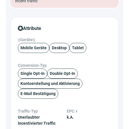
Incent traffic
Attribute
||Geräte||
Mobile Geräte
Desktop
Tablet
Conversion-Typ
Single Opt-In
Double Opt-In
Kontoerstellung und Aktivierung
E-Mail Bestätigung
Traffic-Typ
EPC
Unerlaubter
k.A.
Incentivierter Traffic