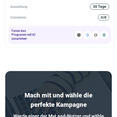
30 Tage
Auszahlung
n/d
Conversion
Fasse das
Programm mit KI
zusammen
Mach mit und wähle die
perfekte Kampagne
Werde einer der MyLead-Nutzer und wähle