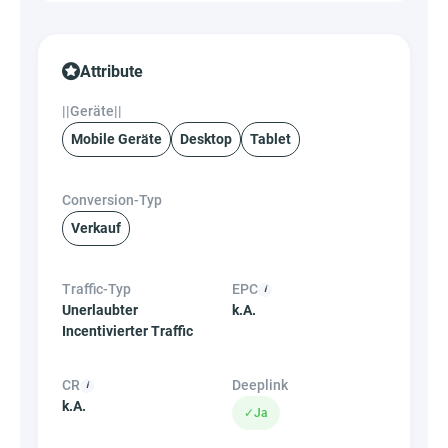
Attribute
||Geräte||
Mobile Geräte
Desktop
Tablet
Conversion-Typ
Verkauf
Traffic-Typ
EPC
Unerlaubter
k.A.
Incentivierter Traffic
CR
Deeplink
k.A.
✓
Ja