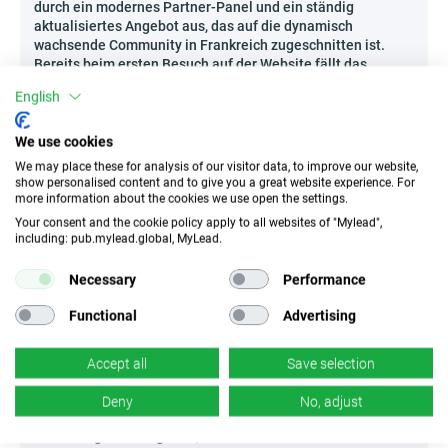
durch ein modernes Partner-Panel und ein ständig
aktualisiertes Angebot aus, das auf die dynamisch
wachsende Community in Frankreich zugeschnitten ist.
Bereits beim ersten Besuch auf der Website fällt das
Programm durch eine ungewöhnliche Matching-Mechanik
English
und ein sehr hohes Interesse von Nutzern auf, die
tatsächlich auf der Suche nach Abenteuern sind. Dies führt
zu stabilen Konversionen und attraktiven Provisionen –
We use cookies
selbst bei einer niedrigen Auszahlungsgrenze. Ein
We may place these for analysis of our visitor data, to improve our website,
interessantes Plus sind die außergewöhnlichen Affiliate-
show personalised content and to give you a great website experience. For
Challenges, bei denen du im Rahmen regelmäßiger
more information about the cookies we use open the settings.
Wettbewerbe einzigartige Preise gewinnen kannst, die zur
Your consent and the cookie policy apply to all websites of "Mylead",
aktiven Teilnahme motivieren. Verpasse nicht die
including: pub.mylead.global, MyLead.
Gelegenheit, kreative Promotion mit schnellem
Einkommenswachstum zu verbinden – setze auf ein
Necessary
Performance
Programm, das sich auf dem Dating-Markt wirklich abhebt!
Functional
Advertising
Wie kann man Adultere-rencontre - FR effektiv
bewerben?
Accept all
Save selection
Der Online-Dating-Markt erlebt derzeit einen Boom –
Nutzer suchen immer häufiger nach alternativen Wegen,
Deny
No, adjust
Menschen kennenzulernen und unkonventionelle
Beziehungen einzugehen, was Adultere-rencontre - FR zu