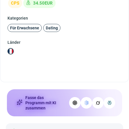
CPS
34.50EUR
Kategorien
Für Erwachsene
Dating
Länder
Fasse das
Programm mit KI
zusammen