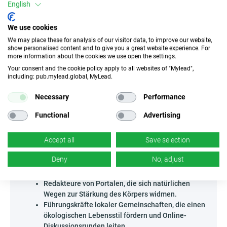
English
schnellen und konkreten Informationen suchen. Es lohnt
sich auch, die Organisation von edukativen Webinaren in
Betracht zu ziehen – das ist eine ausgezeichnete
We use cookies
Möglichkeit, Vertrauen aufzubauen und das Produkt
We may place these for analysis of our visitor data, to improve our website,
praktisch zu präsentieren, mit der Möglichkeit, direkt auf
show personalised content and to give you a great website experience. For
Fragen der Teilnehmer einzugehen. Werde zum Wegweiser
more information about the cookies we use open the settings.
in der Welt moderner Nahrungsergänzungsmittel und
Your consent and the cookie policy apply to all websites of "Mylead",
inspiriere deine Zielgruppe, dieses außergewöhnliche
including: pub.mylead.global, MyLead.
Angebot auszuprobieren!
Necessary
Performance
Wer kann Armour Spray - PL bewerben?
Functional
Advertising
Das Programm wurde für alle entwickelt, die ihr Wissen und
Neuigkeiten über Gesundheit teilen und ihre Empfänger bei
bewussten Entscheidungen unterstützen.
Accept all
Save selection
Ersteller von Experten-Podcasts zu Gesundheit und
Deny
No, adjust
Lifestyle, die auf der Suche nach wertvollen
Produkten für Rezensionen sind.
Redakteure von Portalen, die sich natürlichen
Wegen zur Stärkung des Körpers widmen.
Führungskräfte lokaler Gemeinschaften, die einen
ökologischen Lebensstil fördern und Online-
Diskussionsrunden leiten.