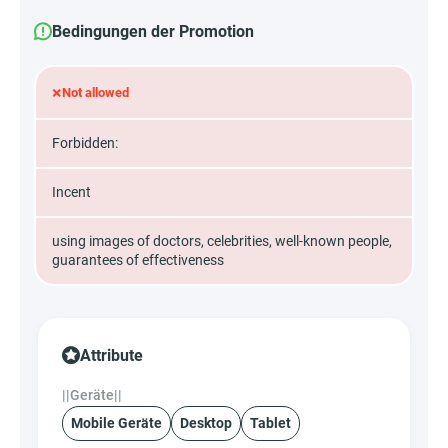
Bedingungen der Promotion
×
Not allowed
Forbidden:
Incent
using images of doctors, celebrities, well-known people,
guarantees of effectiveness
Attribute
||Geräte||
Mobile Geräte
Desktop
Tablet