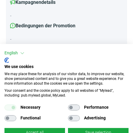
Kampagnendetails
-
Bedingungen der Promotion
-
English
Attribute
We use cookies
We may place these for analysis of our visitor data, to improve our website,
||Geräte||
show personalised content and to give you a great website experience. For
Mobile Geräte
Desktop
Tablet
more information about the cookies we use open the settings.
Your consent and the cookie policy apply to all websites of "Mylead",
including: pub.mylead.global, MyLead.
Traffic-Typ
EPC
Necessary
Performance
Unerlaubter
298.81 EUR
Incentivierter Traffic
Functional
Advertising
CR
Deeplink
Accept all
Save selection