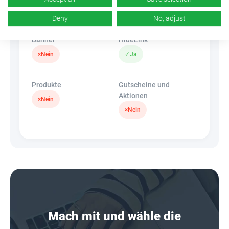
k.A.
✓
Ja
Deny
No, adjust
Banner
HideLink
×
Nein
✓
Ja
Produkte
Gutscheine und
Aktionen
×
Nein
×
Nein
Mach mit und wähle die