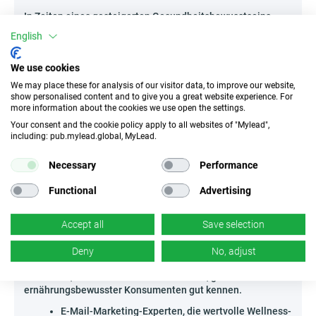
In Zeiten eines gesteigerten Gesundheitsbewusstseins
erleben Nahrungsergänzungsmittel einen Boom – jetzt ist
English
der perfekte Moment, mit Balancio - SK davon zu
profitieren!
We use cookies
Setze auf thematische Rezensionen und detaillierte Case
Studies, die die Wirkung einzelner Produkte hervorheben.
We may place these for analysis of our visitor data, to improve our website,
Auch Gesundheits-Newsletter sowie Ratgebermaterialien,
show personalised content and to give you a great website experience. For
more information about the cookies we use open the settings.
die Schritt für Schritt durch die Auswahl der richtigen
Nahrungsergänzungsmittel führen, funktionieren
Your consent and the cookie policy apply to all websites of "Mylead",
hervorragend. Es lohnt sich zudem, eine Serie wertvoller
including: pub.mylead.global, MyLead.
Beiträge zu erstellen, die auf die Jahreszeiten abgestimmt
sind, z. B. wie man das Immunsystem im Herbst stärkt oder
Necessary
Performance
im Frühling mehr Energie gewinnt.
Functional
Advertising
Starte mit effektiver Promotion – nutze dein Wissen über
die Marktbedürfnisse und gib deinen Lesern genau das,
wonach sie wirklich suchen!
Accept all
Save selection
Wer kann Balancio - SK bewerben?
Deny
No, adjust
Das Angebot von Balancio - SK wurde für Spezialisten
entwickelt, die die Bedürfnisse moderner, gesundheits- und
ernährungsbewusster Konsumenten gut kennen.
E-Mail-Marketing-Experten, die wertvolle Wellness-