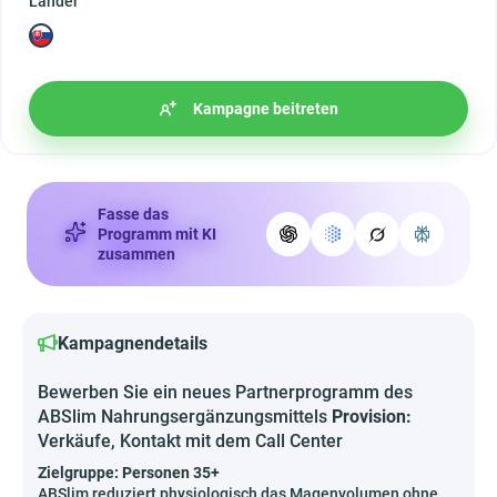
Länder
Kampagne beitreten
Fasse das
Programm mit KI
zusammen
Kampagnendetails
Bewerben Sie ein neues Partnerprogramm des
ABSlim Nahrungsergänzungsmittels
Provision:
Verkäufe, Kontakt mit dem Call Center
Zielgruppe: Personen 35+
ABSlim reduziert physiologisch das Magenvolumen ohne