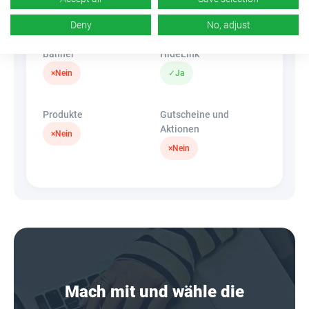
k.A.
×
Nein
Deny
No, adjust
Banner
HideLink
×
Nein
✓
Ja
Produkte
Gutscheine und
Aktionen
×
Nein
×
Nein
Mach mit und wähle die