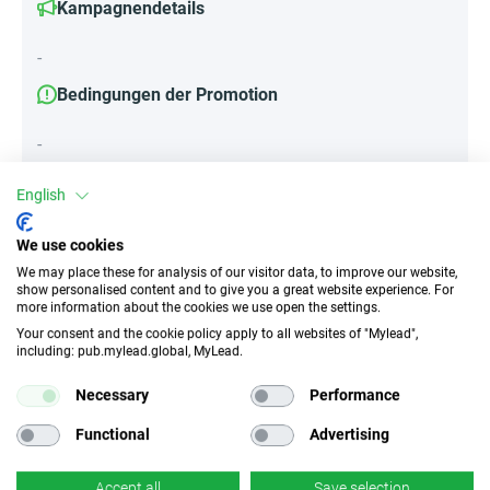
Kampagnendetails
-
Bedingungen der Promotion
-
English
Attribute
We use cookies
We may place these for analysis of our visitor data, to improve our website,
||Geräte||
show personalised content and to give you a great website experience. For
Mobile Geräte
Desktop
Tablet
more information about the cookies we use open the settings.
Your consent and the cookie policy apply to all websites of "Mylead",
including: pub.mylead.global, MyLead.
Traffic-Typ
EPC
Necessary
Performance
Unerlaubter
k.A.
Incentivierter Traffic
Functional
Advertising
CR
Deeplink
Accept all
Save selection