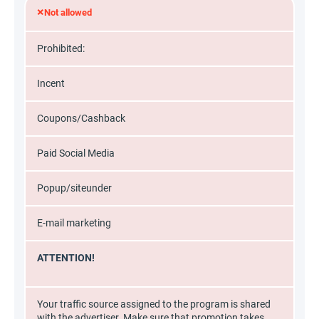
×
Not allowed
Prohibited:
Incent
Coupons/Cashback
Paid Social Media
Popup/siteunder
E-mail marketing
ATTENTION!
Your traffic source assigned to the program is shared
with the advertiser. Make sure that promotion takes