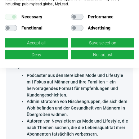
gefunden haben.
including: pub.mylead.global, MyLead.
Inspiriere deine Zielgruppe, zeige reale Bedürfnisse und
Lösungen – baue eine engagierte Community rund um das
Necessary
Performance
Angebot auf und nutze das Potenzial der wachsenden Plus-
Functional
Advertising
Size-Nische!
Wer kann Biggmans - US bewerben?
Accept all
Save selection
Die Kampagne richtet sich an Personen, die in
Modeumfeldern aktiv sind, sowie an alle, die kreativ
Deny
No, adjust
Zielgruppen erreichen können, die sich für Stil und
Tragekomfort interessieren.
Podcaster aus den Bereichen Mode und Lifestyle
mit Fokus auf Männer und ihre Familien – ein
hervorragendes Format für Empfehlungen und
Kundengeschichten.
Administratoren von Nischengruppen, die sich dem
Wohlbefinden und der Gesundheit von Männern in
Übergrößen widmen.
Autoren von Newslettern zu Mode und Lifestyle, die
nach Themen suchen, die die Lebensqualität ihrer
Abonnenten tatsächlich verbessern.