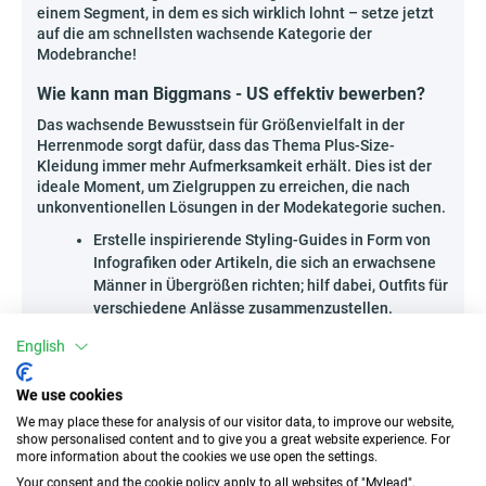
einem Segment, in dem es sich wirklich lohnt – setze jetzt
auf die am schnellsten wachsende Kategorie der
Modebranche!
Wie kann man Biggmans - US effektiv bewerben?
Das wachsende Bewusstsein für Größenvielfalt in der
Herrenmode sorgt dafür, dass das Thema Plus-Size-
Kleidung immer mehr Aufmerksamkeit erhält. Dies ist der
ideale Moment, um Zielgruppen zu erreichen, die nach
unkonventionellen Lösungen in der Modekategorie suchen.
Erstelle inspirierende Styling-Guides in Form von
Infografiken oder Artikeln, die sich an erwachsene
Männer in Übergrößen richten; hilf dabei, Outfits für
verschiedene Anlässe zusammenzustellen.
Produziere authentische Videopräsentationen oder
English
Live-Sessions – zeige Produktbewertungen,
Stylings an konkreten Körperformen, Vergleiche mit
We use cookies
anderen Marken, die diesen Bereich bedienen.
Veröffentliche thematische Mini-Case-Studies –
We may place these for analysis of our visitor data, to improve our website,
show personalised content and to give you a great website experience. For
zeige Kundenerfolge oder Erfahrungsberichte von
more information about the cookies we use open the settings.
Nutzern, die endlich die perfekte Kleidung
Your consent and the cookie policy apply to all websites of "Mylead",