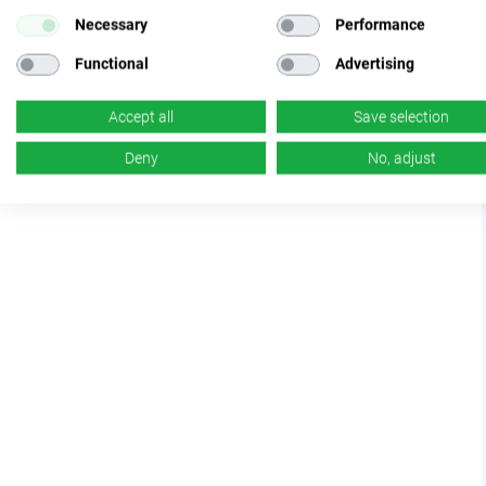
Necessary
Performance
Functional
Advertising
Accept all
Save selection
Deny
No, adjust