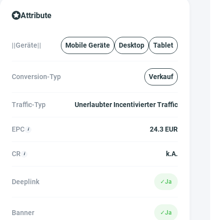
Attribute
||Geräte||
Mobile Geräte
Desktop
Tablet
Conversion-Typ
Verkauf
Traffic-Typ
Unerlaubter Incentivierter Traffic
EPC
24.3 EUR
CR
k.A.
Deeplink
✓
Ja
Banner
✓
Ja