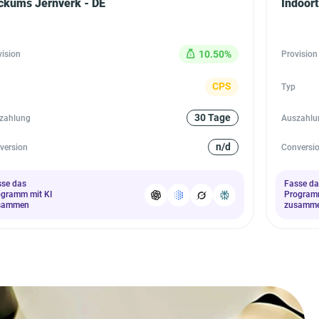
ckums Jernverk - DE
Indoort
10.50%
vision
Provision
CPS
Typ
30 Tage
zahlung
Auszahlu
n/d
version
Conversi
sse das
Fasse da
ogramm mit KI
Programm
sammen
zusamm