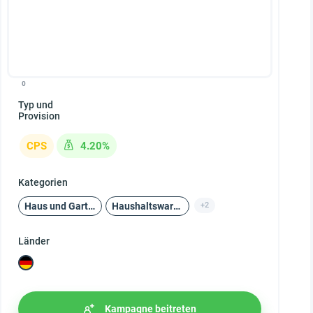
0
Typ und
Provision
CPS
4.20%
Kategorien
Haus und Garten
Haushaltswaren
+2
Länder
Kampagne beitreten