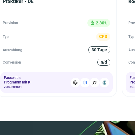
Praktiker - DE
Ko
2.80%
Provision
Pro
CPS
Typ
Typ
30 Tage
Auszahlung
Aus
n/d
Conversion
Con
Fasse das
Fa
Programm mit KI
Pr
zusammen
zu