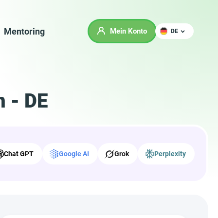
Mentoring
Mein Konto
DE
n - DE
Chat GPT
Google AI
Grok
Perplexity