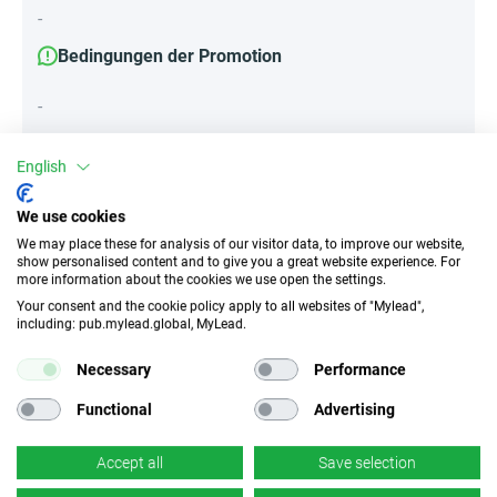
-
Bedingungen der Promotion
-
English
Attribute
We use cookies
||Geräte||
We may place these for analysis of our visitor data, to improve our website,
show personalised content and to give you a great website experience. For
Mobile Geräte
Desktop
Tablet
more information about the cookies we use open the settings.
Your consent and the cookie policy apply to all websites of "Mylead",
including: pub.mylead.global, MyLead.
Traffic-Typ
EPC
Incentivierter Traffic
k.A.
Necessary
Performance
Functional
Advertising
CR
Deeplink
k.A.
×
Nein
Accept all
Save selection