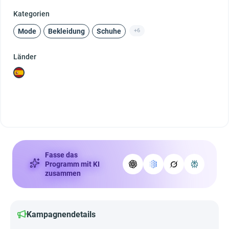
Kategorien
Mode
Bekleidung
Schuhe
+6
Länder
Fasse das
Programm mit KI
zusammen
Kampagnendetails