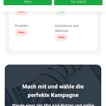
Deny
No, adjust
Banner
HideLink
×
Nein
✓
Ja
Produkte
Gutscheine und
Aktionen
×
Nein
×
Nein
Mach mit und wähle die
perfekte Kampagne
Werde einer der MyLead-Nutzer und wähle