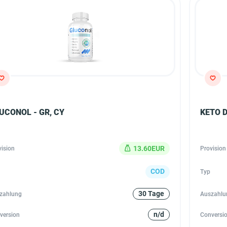
UCONOL - GR, CY
KETO D
13.60EUR
vision
Provision
COD
Typ
30 Tage
zahlung
Auszahlu
n/d
version
Conversi