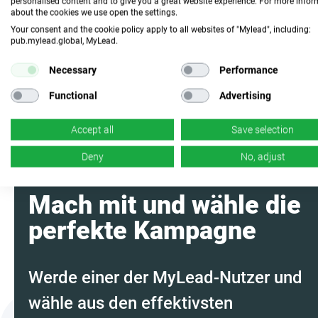
personalised content and to give you a great website experience. For more info
about the cookies we use open the settings.
Fasse das
Your consent and the cookie policy apply to all websites of "Mylead", including:
Programm mit KI
zusammen
pub.mylead.global, MyLead.
Necessary
Performance
Functional
Advertising
Accept all
Save selection
Deny
No, adjust
Mach mit und wähle die
perfekte Kampagne
Werde einer der MyLead-Nutzer und
wähle aus den effektivsten