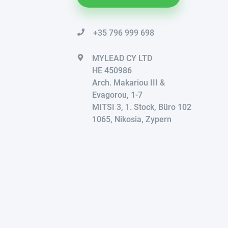
+35 796 999 698
MYLEAD CY LTD
HE 450986
Arch. Makariou III &
Evagorou, 1-7
MITSI 3, 1. Stock, Büro 102
1065, Nikosia, Zypern