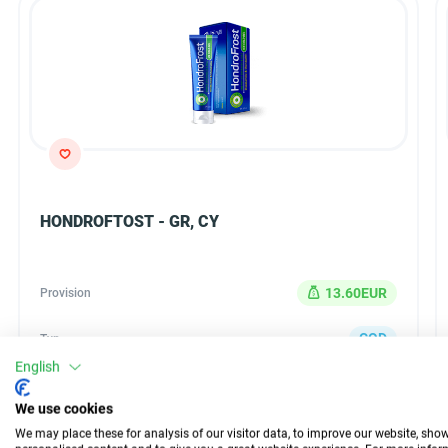
HONDROFTOST - GR, CY
13.60EUR
Provision
COD
Typ
English
30 Tage
Auszahlung
We use cookies
n/d
Conversion
We may place these for analysis of our visitor data, to improve our website, sho