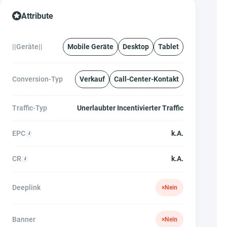
Attribute
||Geräte||
Mobile Geräte
Desktop
Tablet
Conversion-Typ
Verkauf
Call-Center-Kontakt
Traffic-Typ
Unerlaubter Incentivierter Traffic
EPC
k.A.
CR
k.A.
Deeplink
×
Nein
Banner
×
Nein