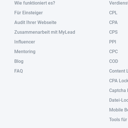
Wie funktioniert es?
Verdiens
Für Einsteiger
CPL
Audit Ihrer Webseite
CPA
Zusammenarbeit mit MyLead
CPS
Influencer
PPI
Mentoring
CPC
Blog
COD
FAQ
Content 
CPA Loc
Captcha 
Datei-Lo
Mobile B
Tools fü