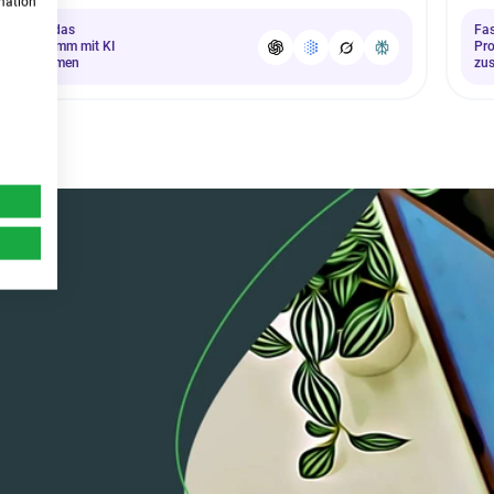
rmation
Fasse das
Fa
Programm mit KI
Pr
zusammen
zu