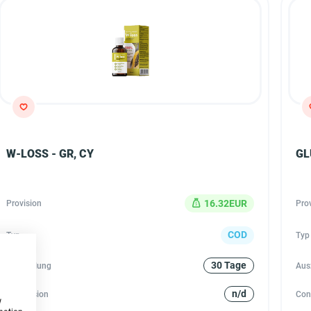
W-LOSS - GR, CY
GL
16.32EUR
Provision
Pro
COD
Typ
Typ
30 Tage
Auszahlung
Aus
n/d
Conversion
Con
w