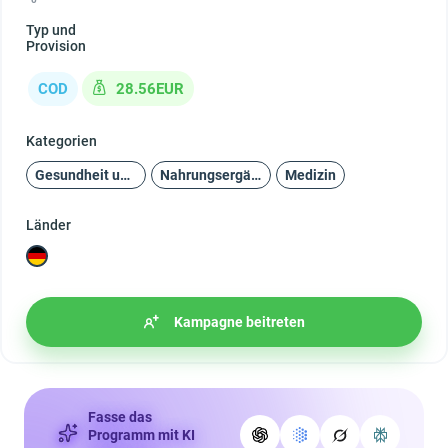
Typ und
Provision
COD
28.56EUR
Kategorien
Gesundheit und Schönheit
Nahrungsergänzungsmittel
Medizin
Länder
Kampagne beitreten
Fasse das
Programm mit KI