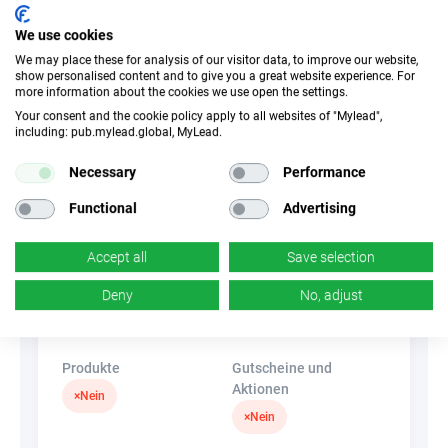
Conversion-Typ
We use cookies
Verkauf
Call-Center-Kontakt
We may place these for analysis of our visitor data, to improve our website,
show personalised content and to give you a great website experience. For
more information about the cookies we use open the settings.
Traffic-Typ
EPC
Your consent and the cookie policy apply to all websites of "Mylead",
Unerlaubter
k.A.
including: pub.mylead.global, MyLead.
Incentivierter Traffic
Necessary
Performance
CR
Deeplink
Functional
Advertising
k.A.
×
Nein
Accept all
Save selection
Banner
HideLink
Deny
No, adjust
×
Nein
✓
Ja
Produkte
Gutscheine und
Aktionen
×
Nein
×
Nein