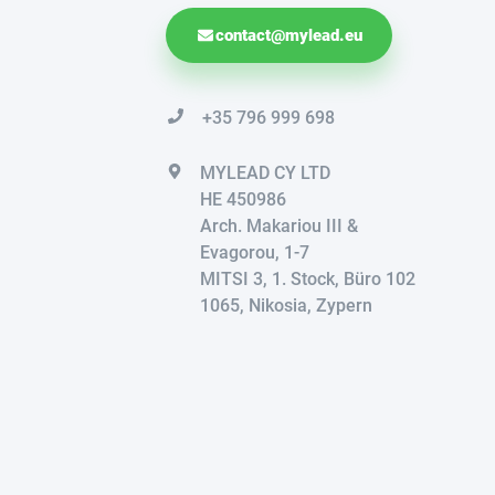
contact@mylead.eu
+35 796 999 698
MYLEAD CY LTD
HE 450986
Arch. Makariou III &
Evagorou, 1-7
MITSI 3, 1. Stock, Büro 102
1065, Nikosia, Zypern