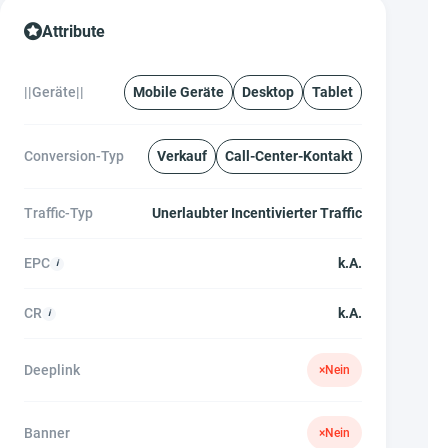
Attribute
||Geräte||
Mobile Geräte
Desktop
Tablet
Conversion-Typ
Verkauf
Call-Center-Kontakt
Traffic-Typ
Unerlaubter Incentivierter Traffic
EPC
k.A.
CR
k.A.
Deeplink
×
Nein
Banner
×
Nein