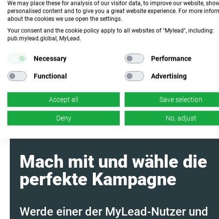
We may place these for analysis of our visitor data, to improve our website, sho
n/d
Conversion
personalised content and to give you a great website experience. For more info
about the cookies we use open the settings.
Your consent and the cookie policy apply to all websites of "Mylead", including:
Fasse das
pub.mylead.global, MyLead.
Programm mit KI
zusammen
Necessary
Performance
Functional
Advertising
Accept all
Save selection
Deny
No, adjust
Mach mit und wähle die
perfekte Kampagne
Werde einer der MyLead-Nutzer und