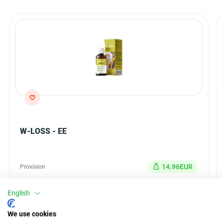
W-LOSS - EE
14.96EUR
Provision
COD
Typ
English
30 Tage
Auszahlung
We use cookies