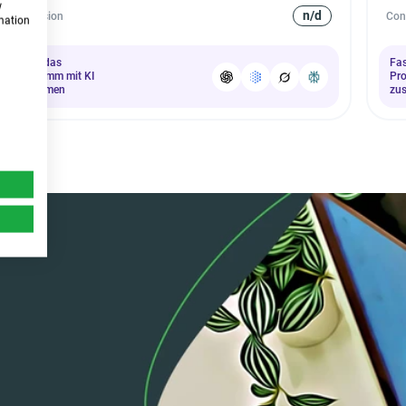
w
n/d
Conversion
Con
rmation
Fasse das
Fa
Programm mit KI
Pr
zusammen
zu