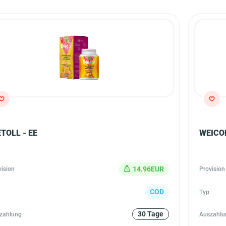
ETOLL - EE
WEICOD
14.96EUR
vision
Provision
COD
Typ
30 Tage
zahlung
Auszahlu