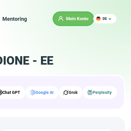
Mentoring
Mein Konto
DE
DIONE - EE
Chat GPT
Google AI
Grok
Perplexity