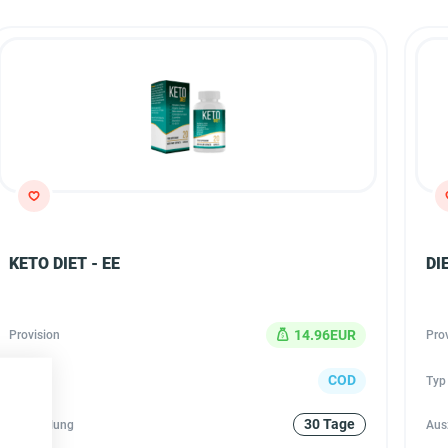
KETO DIET - EE
DI
14.96EUR
Provision
Pro
COD
Typ
Typ
30 Tage
Auszahlung
Aus