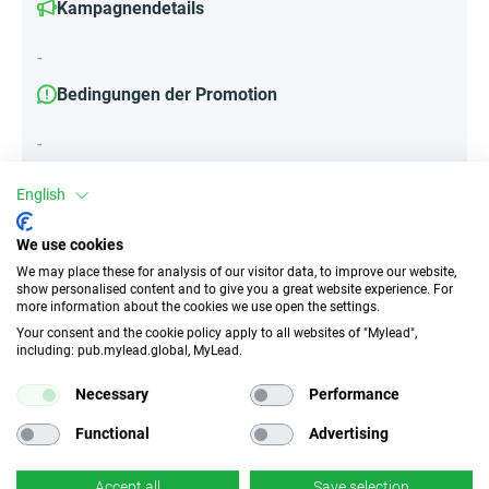
Kampagnendetails
-
Bedingungen der Promotion
-
English
Attribute
We use cookies
We may place these for analysis of our visitor data, to improve our website,
||Geräte||
show personalised content and to give you a great website experience. For
Mobile Geräte
Desktop
Tablet
more information about the cookies we use open the settings.
Your consent and the cookie policy apply to all websites of "Mylead",
including: pub.mylead.global, MyLead.
Traffic-Typ
EPC
Necessary
Performance
Unerlaubter
k.A.
Incentivierter Traffic
Functional
Advertising
CR
Deeplink
Accept all
Save selection