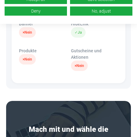
k.A.
×
Nein
Deny
No, adjust
Banner
HideLink
×
Nein
✓
Ja
Produkte
Gutscheine und
Aktionen
×
Nein
×
Nein
Mach mit und wähle die