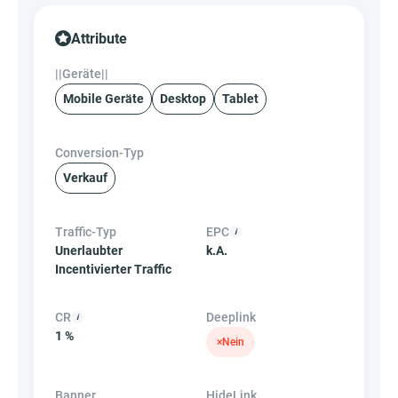
Attribute
||Geräte||
Mobile Geräte
Desktop
Tablet
Conversion-Typ
Verkauf
Traffic-Typ
EPC
Unerlaubter
k.A.
Incentivierter Traffic
CR
Deeplink
1 %
×
Nein
Banner
HideLink