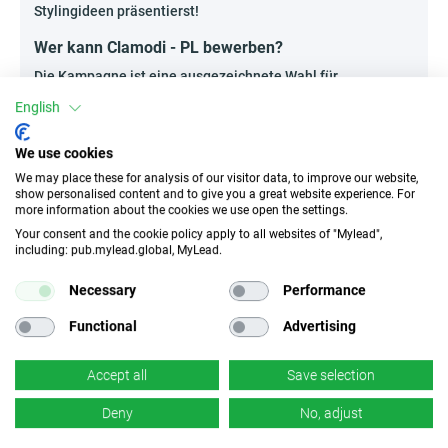
Stylingideen präsentierst!
Wer kann Clamodi - PL bewerben?
Die Kampagne ist eine ausgezeichnete Wahl für
Modebegeisterte sowie für Personen, die Projekte für
English
Frauen mit Interesse an Modetrends führen. Besonders
geeignet sind:
We use cookies
Ersteller von Fotolookbooks und Styling-
We may place these for analysis of our visitor data, to improve our website,
Übersichten auf eigenen Webseiten oder
show personalised content and to give you a great website experience. For
Inspirationsportalen,
more information about the cookies we use open the settings.
Autoren von Audio-Reviews zu Kollektionen für
Your consent and the cookie policy apply to all websites of "Mylead",
Hörer von Mode- und Beauty-Podcasts,
including: pub.mylead.global, MyLead.
Spezialisten im E-Mail-Marketing, die engagierte
Empfängerlisten im Fashion-Segment aufbauen
Necessary
Performance
können,
Functional
Advertising
Leiter von Nischendiskussionsgruppen rund um
Urban Fashion und Streetwear.
Accept all
Save selection
Denke an Seriosität und bewirb die Kampagne gemäß den
aktuellen Programmregeln, wobei du die Authentizität
Deny
No, adjust
deiner Community respektierst.