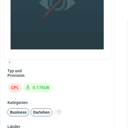
0
Typ und
Provision
CPL
0.17EUR
Kategorien
Business
Darlehen
+2
Länder