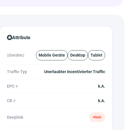
Attribute
||Geräte||
Mobile Geräte
Desktop
Tablet
Traffic-Typ
Unerlaubter Incentivierter Traffic
EPC
k.A.
CR
k.A.
Deeplink
×
Nein