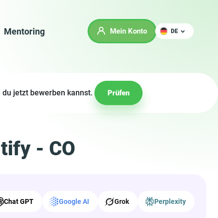
Mentoring
Mein Konto
DE
 du jetzt bewerben kannst.
Prüfen
tify - CO
Chat GPT
Google AI
Grok
Perplexity