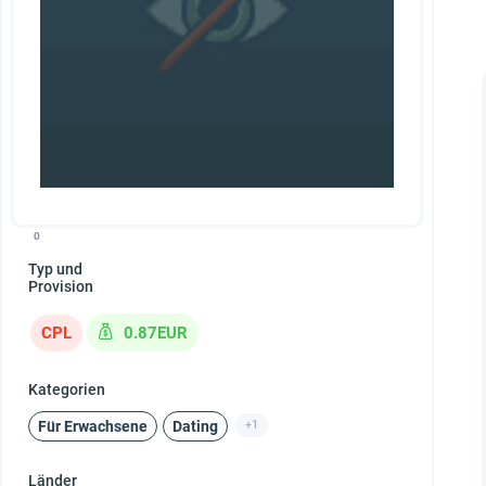
0
Typ und
Provision
CPL
0.87EUR
Kategorien
Für Erwachsene
Dating
+1
Länder