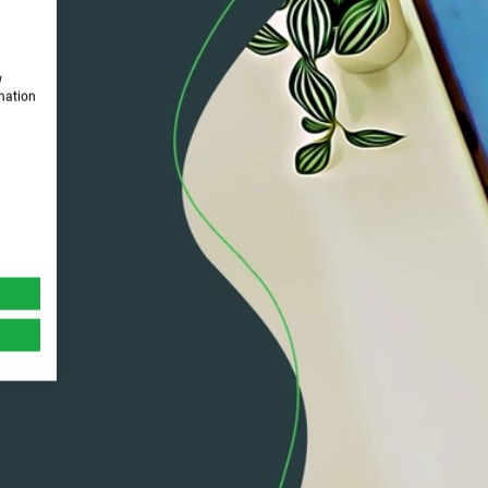
w
rmation