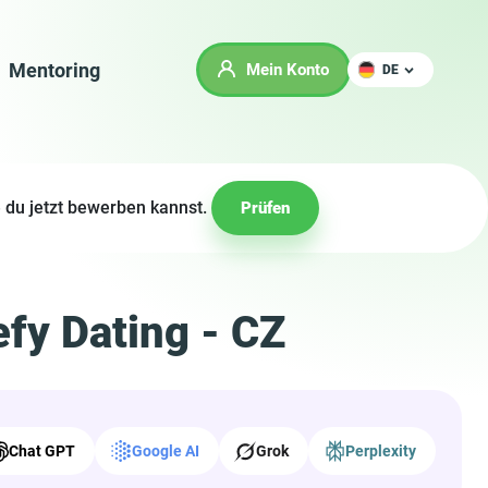
Mentoring
Mein Konto
DE
 du jetzt bewerben kannst.
Prüfen
fy Dating - CZ
Chat GPT
Google AI
Grok
Perplexity