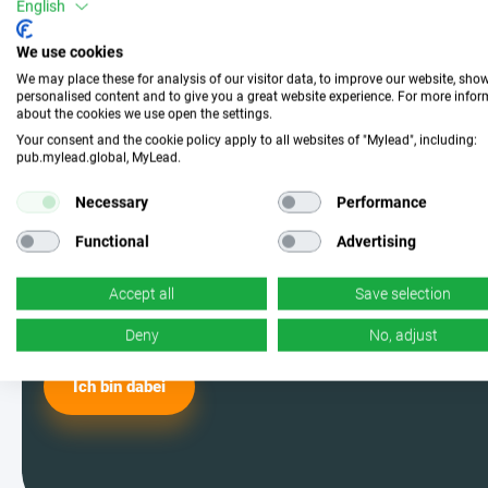
Mach mit und wähle die
English
perfekte Kampagne
We use cookies
We may place these for analysis of our visitor data, to improve our website, sho
personalised content and to give you a great website experience. For more info
about the cookies we use open the settings.
Werde einer der MyLead-Nutzer und
Your consent and the cookie policy apply to all websites of "Mylead", including:
pub.mylead.global, MyLead.
wähle aus den effektivsten
Kampagnen. Ja, du hast richtig
Necessary
Performance
gelesen – wir haben jede Menge
Functional
Advertising
davon.
Accept all
Save selection
Deny
No, adjust
Ich bin dabei