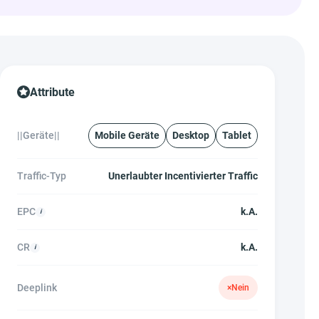
Attribute
||Geräte||
Mobile Geräte
Desktop
Tablet
Traffic-Typ
Unerlaubter Incentivierter Traffic
EPC
k.A.
CR
k.A.
Deeplink
×
Nein