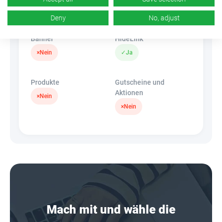
k.A.
×
Nein
Deny
No, adjust
Banner
HideLink
×
Nein
✓
Ja
Produkte
Gutscheine und
Aktionen
×
Nein
×
Nein
Mach mit und wähle die