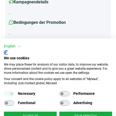
Kampagnendetails
-
Bedingungen der Promotion
-
English
Attribute
We use cookies
We may place these for analysis of our visitor data, to improve our website,
||Geräte||
show personalised content and to give you a great website experience. For
Mobile Geräte
Desktop
Tablet
more information about the cookies we use open the settings.
Your consent and the cookie policy apply to all websites of "Mylead",
including: pub.mylead.global, MyLead.
Traffic-Typ
EPC
Necessary
Performance
Unerlaubter
k.A.
Incentivierter Traffic
Functional
Advertising
CR
Deeplink
Accept all
Save selection