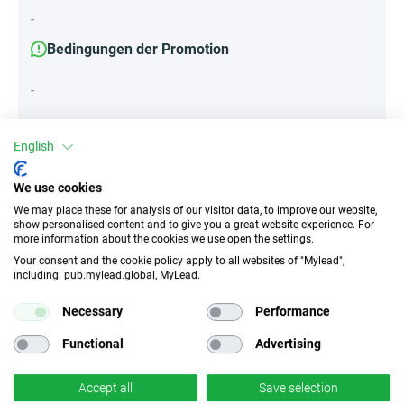
-
Bedingungen der Promotion
-
English
Attribute
We use cookies
||Geräte||
We may place these for analysis of our visitor data, to improve our website,
Mobile Geräte
Desktop
Tablet
show personalised content and to give you a great website experience. For
more information about the cookies we use open the settings.
Your consent and the cookie policy apply to all websites of "Mylead",
including: pub.mylead.global, MyLead.
Traffic-Typ
EPC
Unerlaubter
67.84 EUR
Necessary
Performance
Incentivierter Traffic
Functional
Advertising
CR
Deeplink
k.A.
Accept all
Save selection
✓
Ja