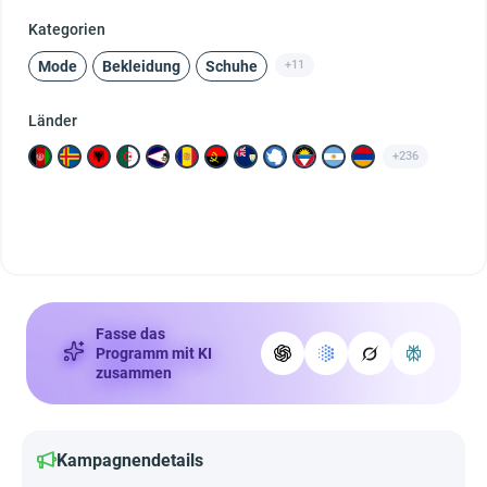
Kategorien
Mode
Bekleidung
Schuhe
+11
Länder
+236
Fasse das
Programm mit KI
zusammen
Kampagnendetails