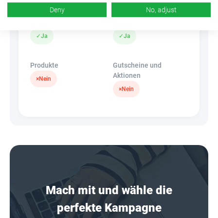
Deny
No, adjust
Banner
HideLink
✓
Ja
✓
Ja
Produkte
Gutscheine und
Aktionen
×
Nein
×
Nein
Mach mit und wähle die
perfekte Kampagne