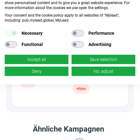
Incentivierter Traffic
show personalised content and to give you a great website experience. For
more information about the cookies we use open the settings.
Your consent and the cookie policy apply to all websites of "Mylead",
CR
Deeplink
including: pub.mylead.global, MyLead.
k.A.
×
Nein
Necessary
Performance
Functional
Advertising
Banner
HideLink
×
Nein
✓
Ja
Accept all
Save selection
Deny
No, adjust
Produkte
Gutscheine und
Aktionen
×
Nein
×
Nein
Ähnliche Kampagnen