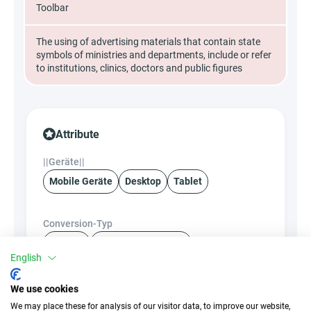
Toolbar
The using of advertising materials that contain state
symbols of ministries and departments, include or refer
to institutions, clinics, doctors and public figures
Attribute
||Geräte||
Mobile Geräte
Desktop
Tablet
Conversion-Typ
Verkauf
Call-Center-Kontakt
English
Traffic-Typ
EPC
We use cookies
Unerlaubter
k.A.
We may place these for analysis of our visitor data, to improve our website,