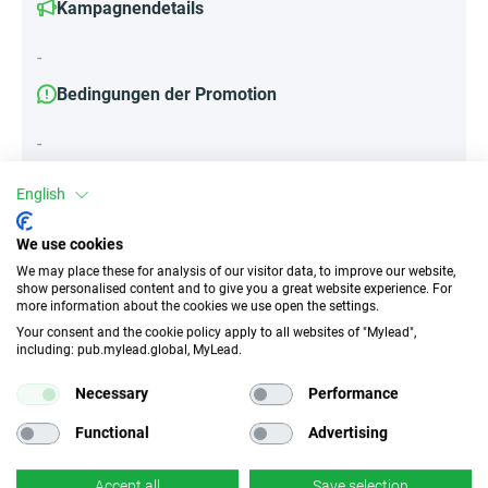
Kampagnendetails
-
Bedingungen der Promotion
-
English
Attribute
We use cookies
We may place these for analysis of our visitor data, to improve our website,
||Geräte||
show personalised content and to give you a great website experience. For
Mobile Geräte
Desktop
Tablet
more information about the cookies we use open the settings.
Your consent and the cookie policy apply to all websites of "Mylead",
including: pub.mylead.global, MyLead.
Traffic-Typ
EPC
Necessary
Performance
Unerlaubter
k.A.
Incentivierter Traffic
Functional
Advertising
CR
Deeplink
Accept all
Save selection