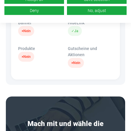
k.A.
×
Nein
Deny
No, adjust
Banner
HideLink
×
Nein
✓
Ja
Produkte
Gutscheine und
Aktionen
×
Nein
×
Nein
Mach mit und wähle die