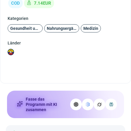
COD
7.14EUR
Kategorien
Gesundheit und Schönheit
Nahrungsergänzungsmittel
Medizin
Länder
Fasse das
Programm mit KI
zusammen