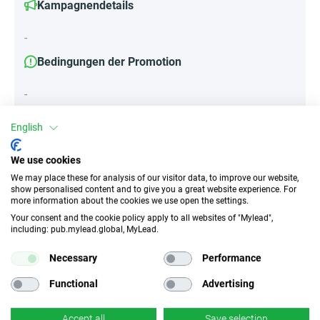
Kampagnendetails
-
Bedingungen der Promotion
-
English
Attribute
We use cookies
We may place these for analysis of our visitor data, to improve our website,
||Geräte||
show personalised content and to give you a great website experience. For
Mobile Geräte
Desktop
Tablet
more information about the cookies we use open the settings.
Your consent and the cookie policy apply to all websites of "Mylead",
including: pub.mylead.global, MyLead.
Traffic-Typ
EPC
Necessary
Performance
Unerlaubter
4513.22 EUR
Incentivierter Traffic
Functional
Advertising
CR
Deeplink
Accept all
Save selection