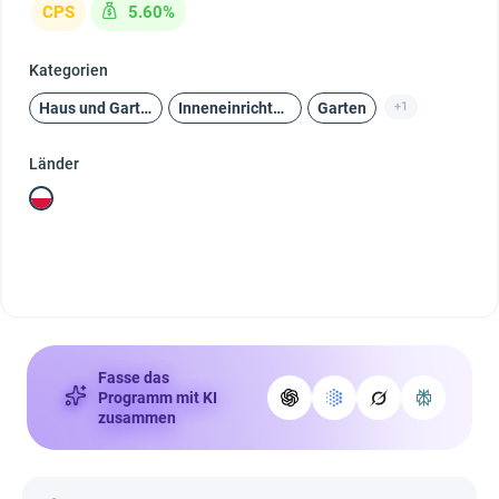
CPS
5.60%
Kategorien
Haus und Garten
Inneneinrichtung
Garten
+1
Länder
Fasse das
Programm mit KI
zusammen