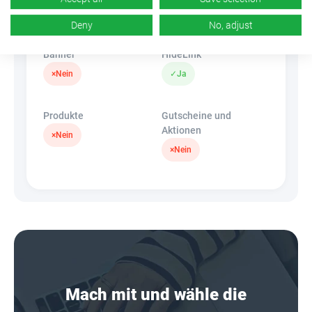
k.A.
✓
Ja
Deny
No, adjust
Banner
HideLink
×
Nein
✓
Ja
Produkte
Gutscheine und
Aktionen
×
Nein
×
Nein
Mach mit und wähle die