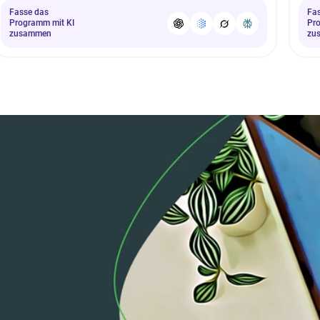
Fasse das
Fa
Programm mit KI
Pr
zusammen
zu