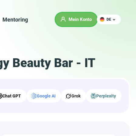
Mentoring
Mein Konto
DE
y Beauty Bar - IT
Chat GPT
Google AI
Grok
Perplexity