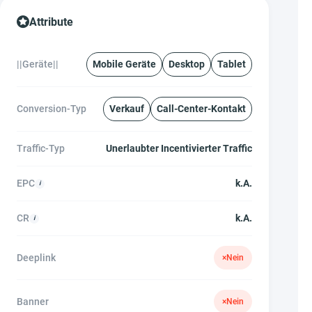
Attribute
||Geräte||
Mobile Geräte
Desktop
Tablet
Conversion-Typ
Verkauf
Call-Center-Kontakt
Traffic-Typ
Unerlaubter Incentivierter Traffic
EPC
k.A.
CR
k.A.
Deeplink
×
Nein
Banner
×
Nein