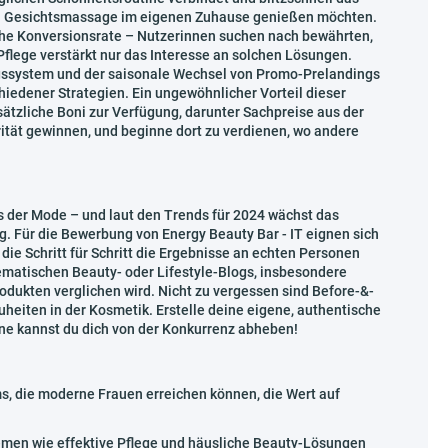
llen Gesichtsmassage im eigenen Zuhause genießen möchten.
 hohe Konversionsrate – Nutzerinnen suchen nach bewährten,
lege verstärkt nur das Interesse an solchen Lösungen.
gssystem und der saisonale Wechsel von Promo-Prelandings
hiedener Strategien. Ein ungewöhnlicher Vorteil dieser
ätzliche Boni zur Verfügung, darunter Sachpreise aus der
ität gewinnen, und beginne dort zu verdienen, wo andere
s der Mode – und laut den Trends für 2024 wächst das
g. Für die Bewerbung von Energy Beauty Bar - IT eignen sich
ie Schritt für Schritt die Ergebnisse an echten Personen
ematischen Beauty- oder Lifestyle-Blogs, insbesondere
odukten verglichen wird. Nicht zu vergessen sind Before-&-
heiten in der Kosmetik. Erstelle deine eigene, authentische
gne kannst du dich von der Konkurrenz abheben!
s, die moderne Frauen erreichen können, die Wert auf
emen wie effektive Pflege und häusliche Beauty-Lösungen