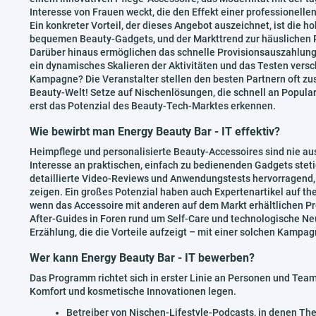
Interesse von Frauen weckt, die den Effekt einer professione
Ein konkreter Vorteil, der dieses Angebot auszeichnet, ist die
bequemen Beauty-Gadgets, und der Markttrend zur häuslichen Pf
Darüber hinaus ermöglichen das schnelle Provisionsauszahlun
ein dynamisches Skalieren der Aktivitäten und das Testen versc
Kampagne? Die Veranstalter stellen den besten Partnern oft zus
Beauty-Welt! Setze auf Nischenlösungen, die schnell an Popular
erst das Potenzial des Beauty-Tech-Marktes erkennen.
Wie bewirbt man Energy Beauty Bar - IT effektiv?
Heimpflege und personalisierte Beauty-Accessoires sind nie au
Interesse an praktischen, einfach zu bedienenden Gadgets steti
detaillierte Video-Reviews und Anwendungstests hervorragend, d
zeigen. Ein großes Potenzial haben auch Expertenartikel auf th
wenn das Accessoire mit anderen auf dem Markt erhältlichen Pr
After-Guides in Foren rund um Self-Care und technologische Neu
Erzählung, die die Vorteile aufzeigt – mit einer solchen Kampa
Wer kann Energy Beauty Bar - IT bewerben?
Das Programm richtet sich in erster Linie an Personen und Team
Komfort und kosmetische Innovationen legen.
Betreiber von Nischen-Lifestyle-Podcasts, in denen Th