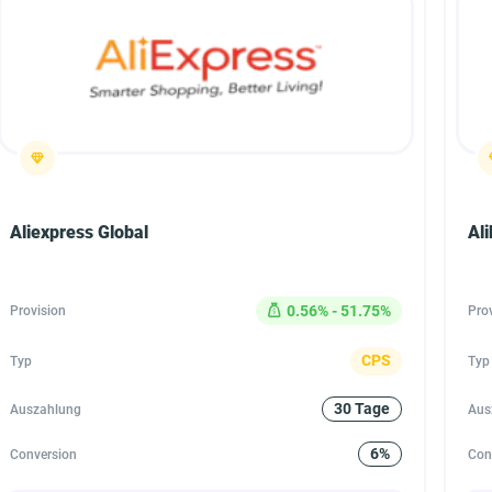
Aliexpress Global
Al
0.56% - 51.75%
Provision
Pro
CPS
Typ
Typ
30 Tage
Auszahlung
Aus
6%
Conversion
Con