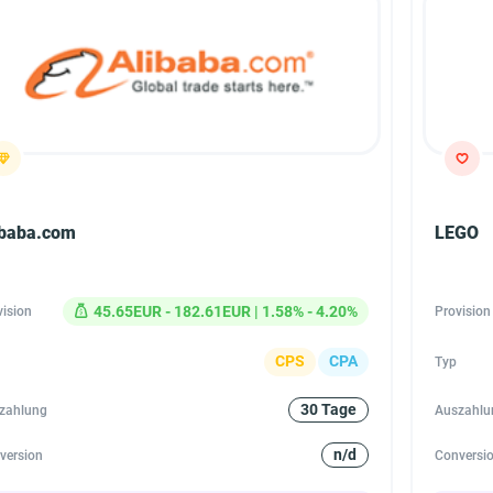
ibaba.com
LEGO
45.65EUR - 182.61EUR | 1.58% - 4.20%
vision
Provision
CPS
CPA
Typ
30 Tage
zahlung
Auszahlu
n/d
version
Conversi