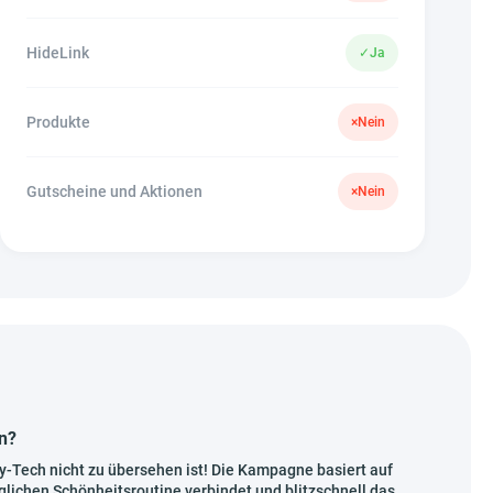
HideLink
✓
Ja
Produkte
×
Nein
Gutscheine und Aktionen
×
Nein
n?
uty-Tech nicht zu übersehen ist! Die Kampagne basiert auf
glichen Schönheitsroutine verbindet und blitzschnell das