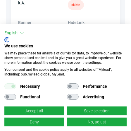
k.A.
×
Nein
Banner
HideLink
×
Nein
✓
Ja
English
We use cookies
Produkte
Gutscheine und
We may place these for analysis of our visitor data, to improve our website,
Aktionen
×
Nein
show personalised content and to give you a great website experience. For
×
Nein
more information about the cookies we use open the settings.
Your consent and the cookie policy apply to all websites of "Mylead",
including: pub.mylead.global, MyLead.
Necessary
Performance
Functional
Advertising
Ähnliche Kampagnen
Accept all
Save selection
Deny
No, adjust