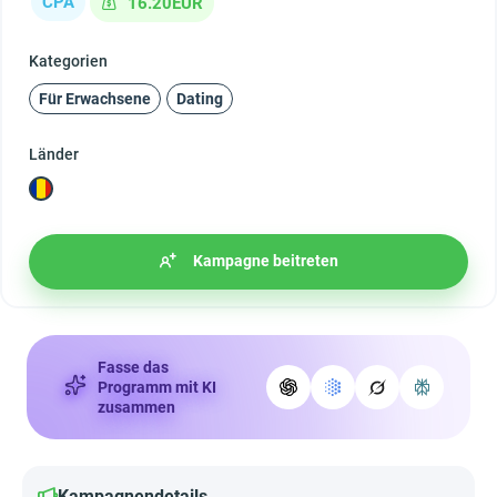
CPA
16.20EUR
Kategorien
Für Erwachsene
Dating
Länder
Kampagne beitreten
Fasse das
Programm mit KI
zusammen
Kampagnendetails