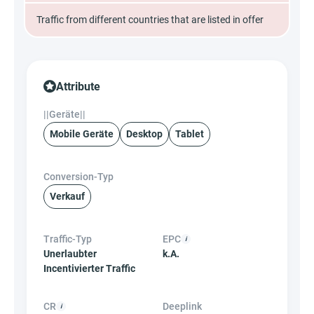
Traffic from different countries that are listed in offer
Attribute
||Geräte||
Mobile Geräte
Desktop
Tablet
Conversion-Typ
Verkauf
Traffic-Typ
EPC
Unerlaubter
k.A.
Incentivierter Traffic
CR
Deeplink