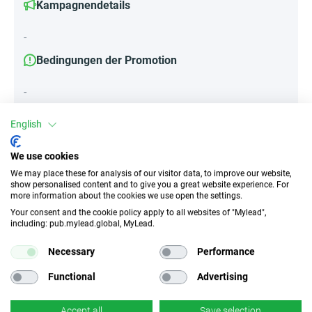
Kampagnendetails
-
Bedingungen der Promotion
-
English
Attribute
We use cookies
We may place these for analysis of our visitor data, to improve our website,
||Geräte||
show personalised content and to give you a great website experience. For
Mobile Geräte
Tablet
more information about the cookies we use open the settings.
Your consent and the cookie policy apply to all websites of "Mylead",
including: pub.mylead.global, MyLead.
Traffic-Typ
EPC
Necessary
Performance
Unerlaubter
k.A.
Incentivierter Traffic
Functional
Advertising
CR
Deeplink
Accept all
Save selection