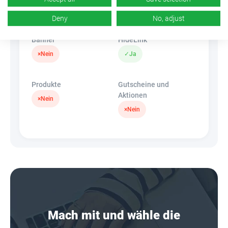
k.A.
×
Nein
Deny
No, adjust
Banner
HideLink
×
Nein
✓
Ja
Produkte
Gutscheine und
Aktionen
×
Nein
×
Nein
Mach mit und wähle die