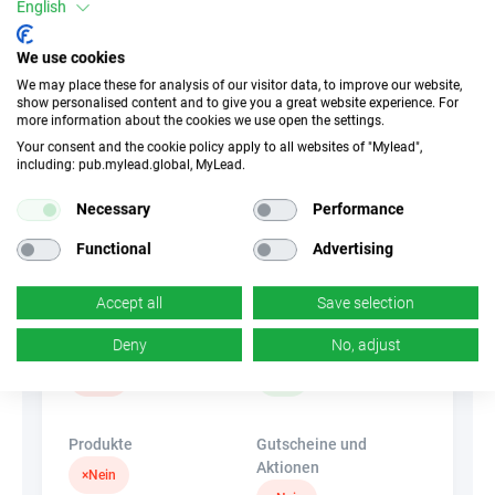
English
Conversion-Typ
We use cookies
Verkauf
We may place these for analysis of our visitor data, to improve our website,
show personalised content and to give you a great website experience. For
more information about the cookies we use open the settings.
Traffic-Typ
EPC
Your consent and the cookie policy apply to all websites of "Mylead",
including: pub.mylead.global, MyLead.
Unerlaubter
0.01 EUR
Incentivierter Traffic
Necessary
Performance
Functional
Advertising
CR
Deeplink
7 %
×
Nein
Accept all
Save selection
Deny
No, adjust
Banner
HideLink
×
Nein
✓
Ja
Produkte
Gutscheine und
Aktionen
×
Nein