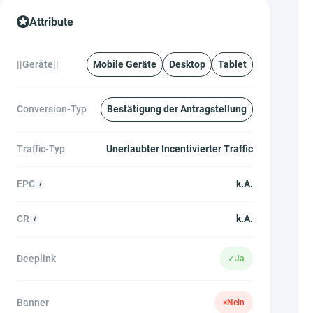
Attribute
||Geräte||
Mobile Geräte
Desktop
Tablet
Conversion-Typ
Bestätigung der Antragstellung
Traffic-Typ
Unerlaubter Incentivierter Traffic
EPC
k.A.
CR
k.A.
Deeplink
✓
Ja
Banner
×
Nein