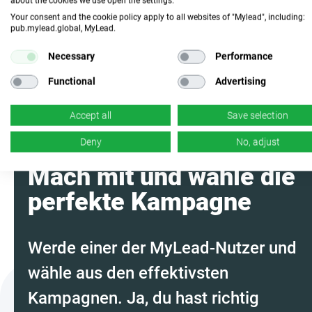
about the cookies we use open the settings.
Programm mit KI
zusammen
Your consent and the cookie policy apply to all websites of "Mylead", including:
pub.mylead.global, MyLead.
Necessary
Performance
Functional
Advertising
Accept all
Save selection
Deny
No, adjust
Mach mit und wähle die
perfekte Kampagne
Werde einer der MyLead-Nutzer und
wähle aus den effektivsten
Kampagnen. Ja, du hast richtig