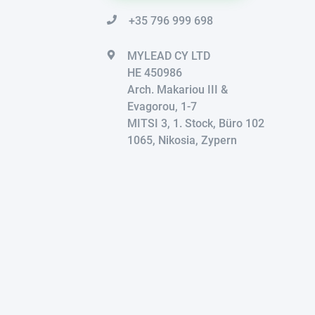
+35 796 999 698
MYLEAD CY LTD
HE 450986
Arch. Makariou III &
Evagorou, 1-7
MITSI 3, 1. Stock, Büro 102
1065, Nikosia, Zypern