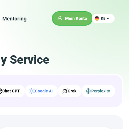
Mentoring
Mein Konto
DE
y Service
Chat GPT
Google AI
Grok
Perplexity