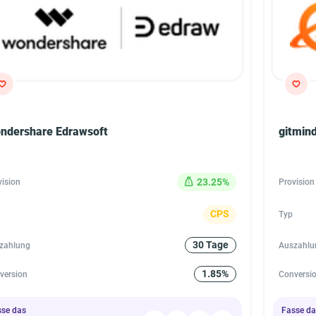
ndershare Edrawsoft
gitmin
23.25%
vision
Provision
CPS
Typ
30 Tage
zahlung
Auszahlu
1.85%
version
Conversi
sse das
Fasse da