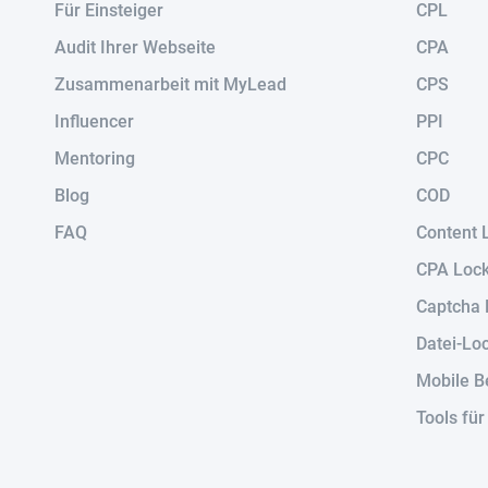
Für Einsteiger
CPL
Audit Ihrer Webseite
CPA
Zusammenarbeit mit MyLead
CPS
Influencer
PPI
Mentoring
CPC
Blog
COD
FAQ
Content 
CPA Loc
Captcha 
Datei-Lo
Mobile B
Tools fü