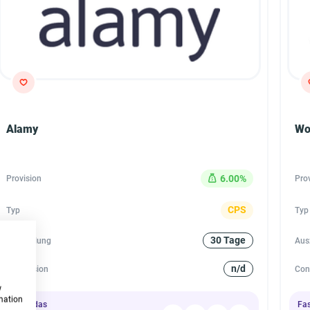
Alamy
Wo
6.00%
Provision
Pro
CPS
Typ
Typ
30 Tage
Auszahlung
Aus
n/d
Conversion
Con
w
rmation
Fasse das
Fa