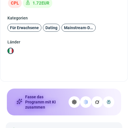
CPL
1.72EUR
Kategorien
Für Erwachsene
Dating
Mainstream-Dating
Länder
Fasse das
Programm mit KI
zusammen