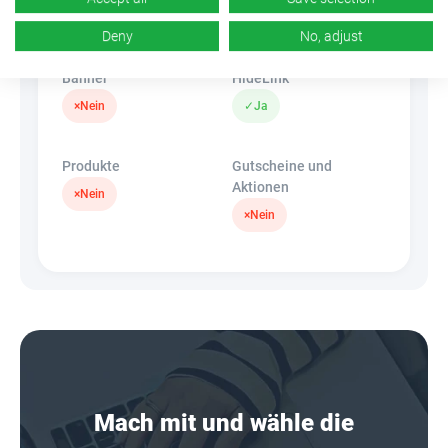
k.A.
×
Nein
Deny
No, adjust
Banner
HideLink
×
Nein
✓
Ja
Produkte
Gutscheine und
Aktionen
×
Nein
×
Nein
Mach mit und wähle die