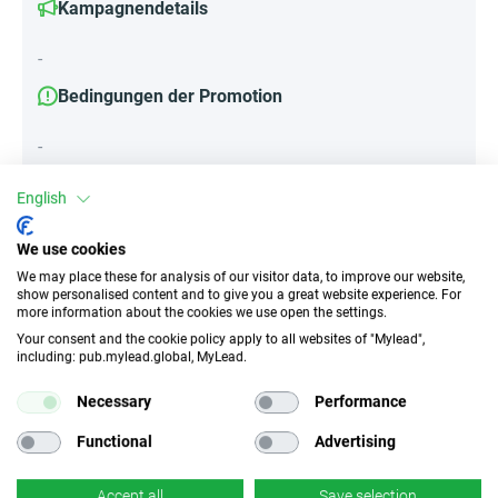
Kampagnendetails
-
Bedingungen der Promotion
-
English
Attribute
We use cookies
We may place these for analysis of our visitor data, to improve our website,
||Geräte||
show personalised content and to give you a great website experience. For
Mobile Geräte
Desktop
Tablet
more information about the cookies we use open the settings.
Your consent and the cookie policy apply to all websites of "Mylead",
including: pub.mylead.global, MyLead.
Traffic-Typ
EPC
Necessary
Performance
Unerlaubter
k.A.
Incentivierter Traffic
Functional
Advertising
CR
Deeplink
Accept all
Save selection