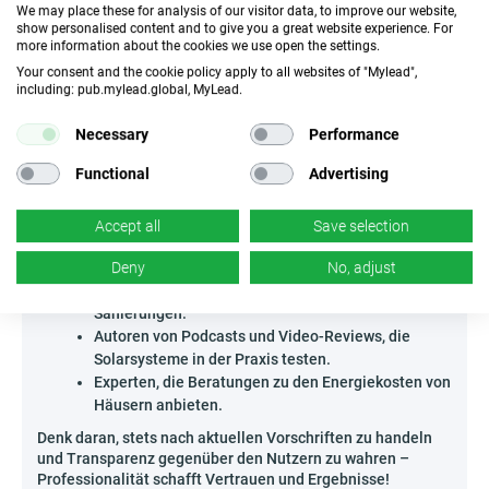
Schlüssel zur erfolgreichen Förderung von Solarenergie!
We may place these for analysis of our visitor data, to improve our website,
show personalised content and to give you a great website experience. For
more information about the cookies we use open the settings.
Wer kann Fixnets.Homes Solar - US bewerben?
Your consent and the cookie policy apply to all websites of "Mylead",
Das Programm richtet sich an Personen und Unternehmen,
including: pub.mylead.global, MyLead.
die als Vermittler mit Eigentümern von Einfamilienhäusern
in den USA in Kontakt stehen, die nach Möglichkeiten
Necessary
Performance
suchen, ihre Rechnungen zu senken und die Umwelt zu
schonen. Am meisten profitieren werden:
Functional
Advertising
Ersteller lokaler Energie-Ratgeber und
Spezialisten, die Rentabilitätskarten für
Accept all
Save selection
erneuerbare Energien erstellen.
Administratoren von Community-Gruppen und
Deny
No, adjust
Foren rund um „grünes Leben“ und ökologische
Sanierungen.
Autoren von Podcasts und Video-Reviews, die
Solarsysteme in der Praxis testen.
Experten, die Beratungen zu den Energiekosten von
Häusern anbieten.
Denk daran, stets nach aktuellen Vorschriften zu handeln
und Transparenz gegenüber den Nutzern zu wahren –
Professionalität schafft Vertrauen und Ergebnisse!