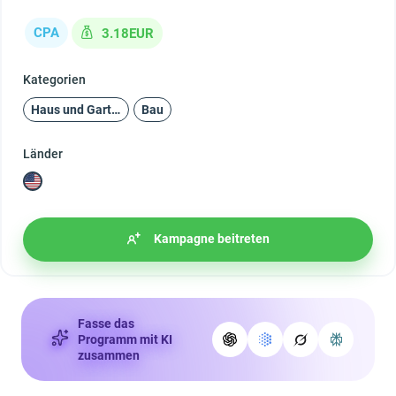
CPA
3.18EUR
Kategorien
Haus und Garten
Bau
Länder
Kampagne beitreten
Fasse das
Programm mit KI
zusammen