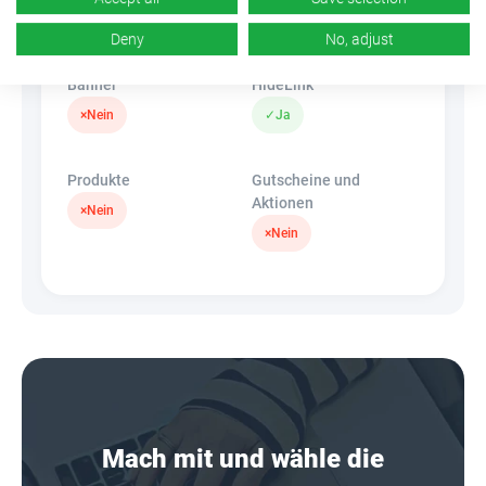
k.A.
×
Nein
Deny
No, adjust
Banner
HideLink
×
Nein
✓
Ja
Produkte
Gutscheine und
Aktionen
×
Nein
×
Nein
Mach mit und wähle die