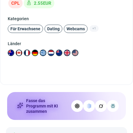
CPL
2.55EUR
Kategorien
Für Erwachsene
Dating
Webcams
+1
Länder
Fasse das
Programm mit KI
zusammen