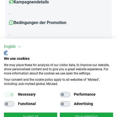
Kampagnendetails
-
Bedingungen der Promotion
-
English
Attribute
We use cookies
We may place these for analysis of our visitor data, to improve our website,
||Geräte||
show personalised content and to give you a great website experience. For
Mobile Geräte
Desktop
Tablet
more information about the cookies we use open the settings.
Your consent and the cookie policy apply to all websites of "Mylead",
including: pub.mylead.global, MyLead.
Traffic-Typ
EPC
Necessary
Performance
Unerlaubter
k.A.
Incentivierter Traffic
Functional
Advertising
CR
Deeplink
Accept all
Save selection